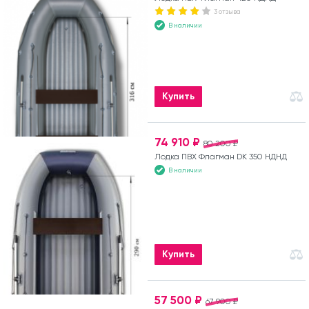
3 отзыва
В наличии
Купить
74 910 ₽
80 200 ₽
Лодка ПВХ Флагман DK 350 НДНД
В наличии
Купить
57 500 ₽
67 900 ₽