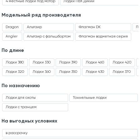
4 местные лодки под мотор
Лодки ПВХ Дикий
Модельный ряд производителя
Dragon
Альтаир
Флагман DK
П
Angler
Альтаир с фальшбортом
Флагман водметная серия
По длине
Лодки 380
Лодки 330
Лодки 390
Лодки 460
Лодки 420
Лодки 320
Лодки 360
Лодки 350
Лодки 430
Лодки 370
По назначению
Лодки для охоты
Тоннельные лодки
Лодки с транцем
На выгодных условиях
в рассрочку