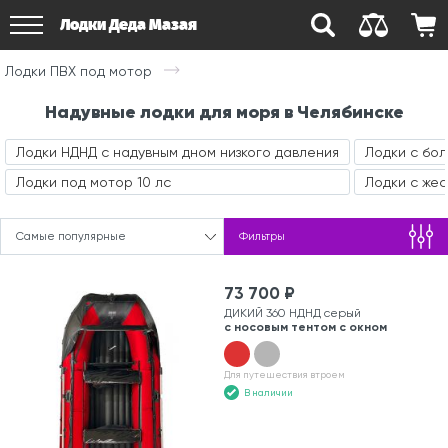
Лодки Деда Мазая
Лодки ПВХ под мотор
Надувные лодки для моря в Челябинске
Лодки НДНД с надувным дном низкого давления
Лодки с бо
Лодки под мотор 10 лс
Лодки с же
Самые популярные
Фильтры
73 700 ₽
ДИКИЙ 360 НДНД серый
с носовым тентом с окном
Для путешествия втроем
В наличии