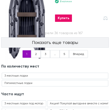
В наличии
Купить
Вы посмотрели 36 товаров из 167
Показать еще товары
1
2
3
…
5
Вперед
По количеству мест
3 местные лодки
Пятиместные лодки
Часто ищут
3 местные лодки под мотор
Акция! Покупай выгоднее вместе с нами!