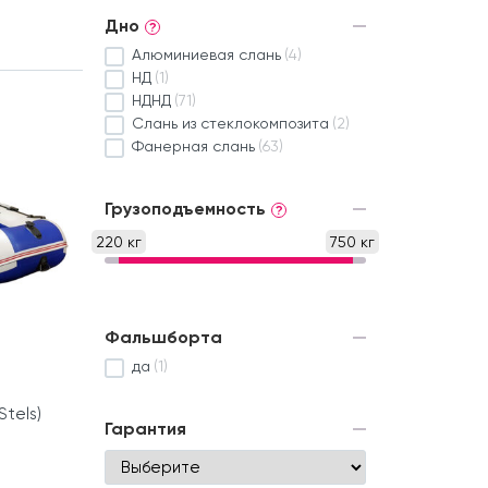
Дно
?
Алюминиевая слань
(4)
НД
(1)
НДНД
(71)
Слань из стеклокомпозита
(2)
Фанерная слань
(63)
Грузоподъемность
?
220 кг
750 кг
Фальшборта
да
(1)
tels)
Гарантия