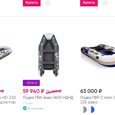
Купить
Купить
-15760 ₽
59 940 ₽
63 000 ₽
 ₽
75 700 ₽
р HD 330
Лодка ПВХ Аква 3600 НДНД
Лодка ПВХ Стелс (S
од мотор
335 аэро
1 отзыв
В наличии