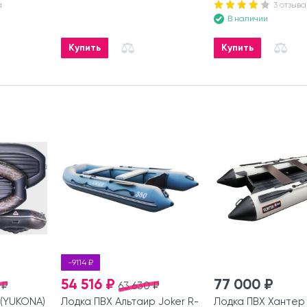
а
3 отзыва
В наличии
Купить
Купить
-9114 ₽
54 516 ₽
77 000 ₽
 ₽
63 630 ₽
(YUKONA)
Лодка ПВХ Альтаир Joker R-
Лодка ПВХ Хантер 