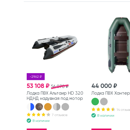
-2962 ₽
53 108 ₽
44 000 ₽
56 070 ₽
Лодка ПВХ Альтаир HD 320
Лодка ПВХ Хантер
НДНД надувная под мотор
14 отзыв
7 отзывов
В наличии
В наличии