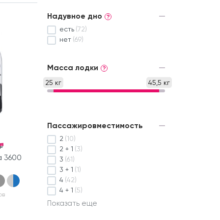
Надувное дно
?
есть
(72)
нет
(69)
Масса лодки
?
25 кг
45,5 кг
Пассажировместимость
2
(10)
₽
2 + 1
(3)
а 3600
3
(61)
3 + 1
(1)
4
(42)
4 + 1
(5)
ов
Показать еще