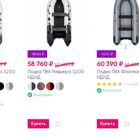
-8640 ₽
-4210 ₽
58 760 ₽
60 390 ₽
0 ₽
67 400 ₽
64 600
а 3200
Лодка ПВХ Ривьера 3200
Лодка ПВХ Флагма
НДНД
НДНД
3 отзыва
В наличии
В наличии
вов
Купить
Купить