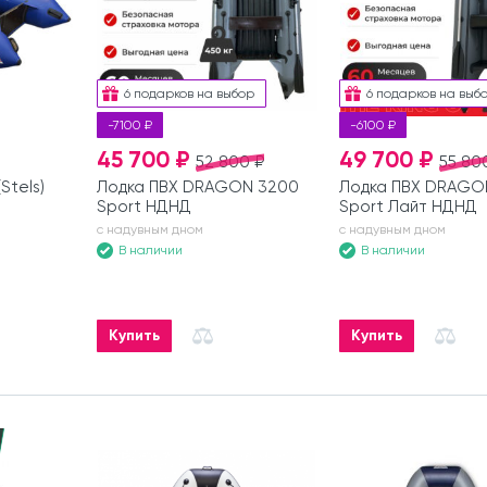
6 подарков на выбор
6 подарков на выб
-7100 ₽
-6100 ₽
45 700 ₽
49 700 ₽
52 800 ₽
55 80
Stels)
Лодка ПВХ DRAGON 3200
Лодка ПВХ DRAGO
Sport НДНД
Sport Лайт НДНД
с надувным дном
с надувным дном
В наличии
В наличии
Купить
Купить