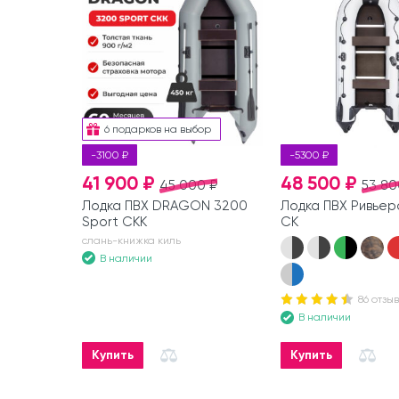
6 подарков на выбор
-3100 ₽
-5300 ₽
41 900 ₽
48 500 ₽
45 000 ₽
53 80
Лодка ПВХ DRAGON 3200
Лодка ПВХ Ривьер
Sport СКК
СК
слань-книжка киль
В наличии
86 отзы
В наличии
Купить
Купить