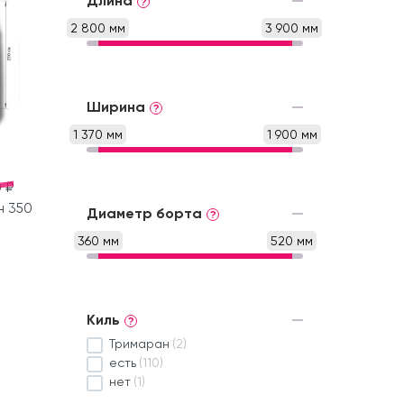
Длина
?
2 800 мм
3 900 мм
Ширина
?
1 370 мм
1 900 мм
 ₽
н 350
Диаметр борта
?
360 мм
520 мм
Киль
?
Тримаран
(2)
есть
(110)
нет
(1)