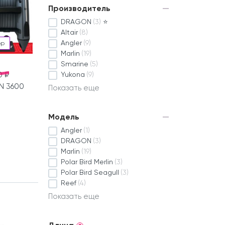
Производитель
DRAGON
(3)
⭐
Altair
(8)
Angler
(9)
ор
Marlin
(19)
Smarine
(5)
0 ₽
Yukona
(9)
N 3600
Показать еще
Модель
Angler
(1)
DRAGON
(3)
Marlin
(19)
Polar Bird Merlin
(3)
Polar Bird Seagull
(3)
Reef
(4)
Показать еще