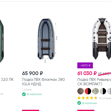
-4570 ₽
65 900 ₽
61 030 ₽
65 600 
 320 ЛК
Лодка ПВХ Флагман 380
Лодка ПВХ Ривьер
IGLA НДНД
СК (КОМПАКТ)
1 отзыв
ов
В наличии
55 отзыв
В наличии