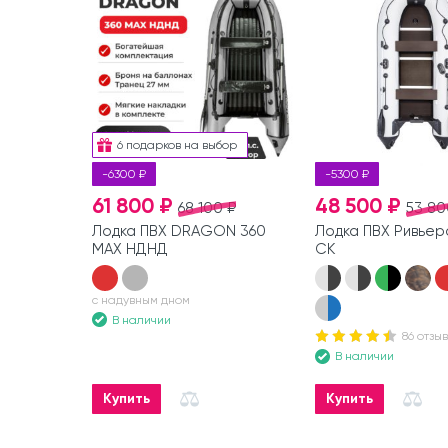
6 подарков на выбор
-6300 ₽
-5300 ₽
61 800 ₽
48 500 ₽
68 100 ₽
53 80
Лодка ПВХ DRAGON 360
Лодка ПВХ Ривьер
MAX НДНД
СК
с надувным дном
В наличии
86 отзы
В наличии
Купить
Купить