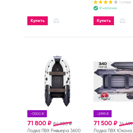
1 отзыв
В наличии
Купить
Купить
-13100 ₽
-2999 ₽
71 800 ₽
71 500 ₽
84 900 ₽
74 499
Лодка ПВХ Ривьера 3600
Лодка ПВХ Юкона 