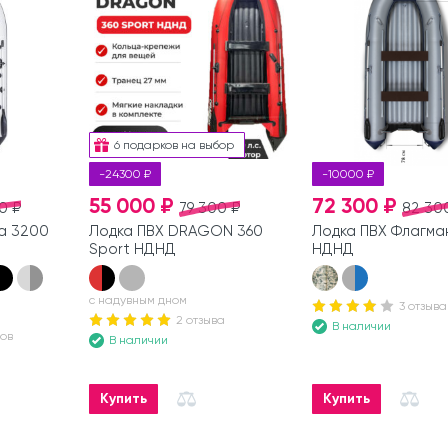
6 подарков на выбор
-24300 ₽
-10000 ₽
55 000 ₽
72 300 ₽
0 ₽
79 300 ₽
82 30
а 3200
Лодка ПВХ DRAGON 360
Лодка ПВХ Флагма
Sport НДНД
НДНД
с надувным дном
3 отзыва
2 отзыва
В наличии
вов
В наличии
Купить
Купить