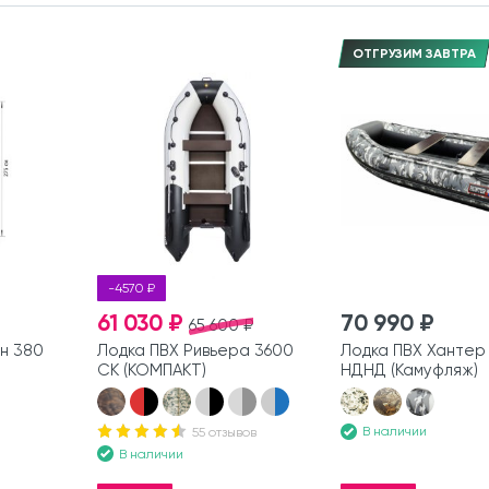
ОТГРУЗИМ ЗАВТРА
-4570 ₽
61 030 ₽
70 990 ₽
65 600 ₽
н 380
Лодка ПВХ Ривьера 3600
Лодка ПВХ Хантер 
СК (КОМПАКТ)
НДНД (Камуфляж)
В наличии
55 отзывов
В наличии