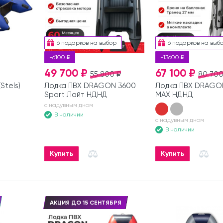
6 подарков на выбор
6 подарков на выб
-6100 ₽
-13600 ₽
49 700 ₽
67 100 ₽
55 800 ₽
80 700
Stels)
Лодка ПВХ DRAGON 3600
Лодка ПВХ DRAGO
Sport Лайт НДНД
MAX НДНД
с надувным дном
В наличии
с надувным дном
В наличии
Купить
Купить
АКЦИЯ ДО 15 СЕНТЯБРЯ