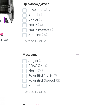
Производитель
DRAGON
(4)
⭐
Altair
(10)
Angler
(17)
ор
Marlin
(14)
Marlin motors
(1)
 ₽
Smarine
(10)
N 380
Показать еще
Модель
Angler
(3)
DRAGON
(4)
Marlin
(14)
Polar Bird Merlin
(7)
Polar Bird Seagull
(2)
Reef
(6)
Показать еще