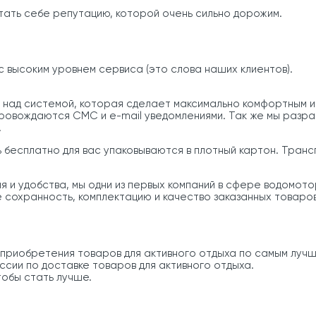
тать себе репутацию, которой очень сильно дорожим.
с высоким уровнем сервиса (это слова наших клиентов).
 над системой, которая сделает максимально комфортным 
опровождаются СМС и e-mail уведомлениями. Так же мы разр
.
 бесплатно для вас упаковываются в плотный картон. Тран
 и удобства, мы одни из первых компаний в сфере водомото
 сохранность, комплектацию и качество заказанных товаров,
приобретения товаров для активного отдыха по самым лучши
ссии по доставке товаров для активного отдыха.
тобы стать лучше.