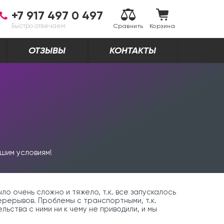
+7 917 497 0 497
Быстро отвечаем
Сравнить
Корзина
ОТЗЫВЫ
КОНТАКТЫ
шим условиям!
о очень сложно и тяжело, т.к. все запускалось
перерывов. Проблемы с транспортными, т.к.
ьства с ними ни к чему не приводили, и мы