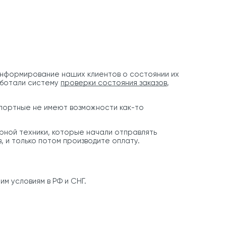
информирование наших клиентов о состоянии их
аботали систему
проверки состояния заказов
,
спортные не имеют возможности как-то
рной техники, которые начали отправлять
 и только потом производите оплату.
м условиям в РФ и СНГ.