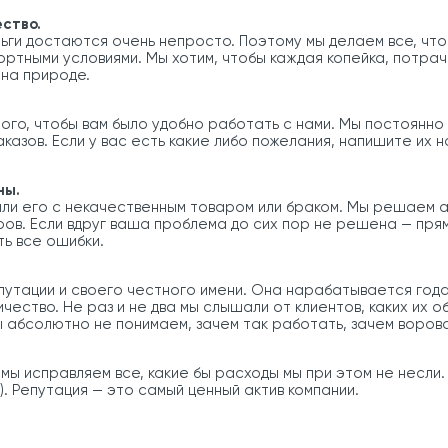
ство.
ьги достаются очень непросто. Поэтому мы делаем все, чтоб
ортными условиями. Мы хотим, чтобы каждая копейка, потра
 на природе.
ого, чтобы вам было удобно работать с нами. Мы постоянно
казов. Если у вас есть какие либо пожелания, напишите их 
ны.
сили его с некачественным товаром или браком. Мы решаем 
аров. Если вдруг ваша проблема до сих пор не решена — пр
ть все ошибки.
путации и своего честного имени. Она нарабатывается года
ество. Не раз и не два мы слышали от клиентов, каких их о
ы абсолютно не понимаем, зачем так работать, зачем ворова
о мы исправляем все, какие бы расходы мы при этом не несли
). Репутация — это самый ценный актив компании.