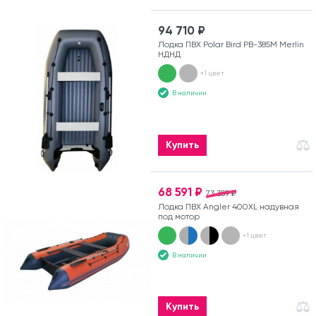
94 710 ₽
Лодка ПВХ Polar Bird PB-385M Merlin
НДНД
+1 цвет
В наличии
Купить
68 591 ₽
73 359 ₽
Лодка ПВХ Angler 400XL надувная
под мотор
+1 цвет
В наличии
Купить