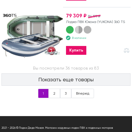
79 309 ₽
84 199 ₽
Лодка ПВХ Юкона (YUKONA) 360 TS
В наличии
Купить
Вы посмотрели 36 товаров из 83
Показать еще товары
1
2
3
Вперед
2021 - 2026 © Лодки Деда Мазая. Магазин надувных лодок ПВХ и лодочных моторов