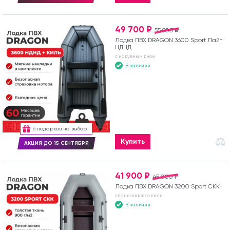
49 700 ₽
55 800 ₽
Лодка ПВХ DRAGON 3600 Sport Лайт
НДНД
с надувным дном
В наличии
6 подарков на выбор
Купить
АКЦИЯ ДО 15 СЕНТЯБРЯ
41 900 ₽
45 000 ₽
Лодка ПВХ DRAGON 3200 Sport СКК
слань-книжка киль
В наличии