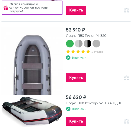
Мягкая накладка с
сумкойНавесной транецв
Купить
подарок!
53 910 ₽
Лодка ПВХ Пилот М-320
4 отзыва
В наличии
Купить
56 620 ₽
Лодка ПВХ Хантер 345 ЛКА НДНД
В наличии
Купить