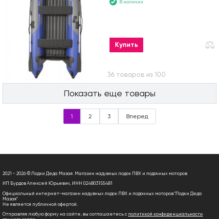
В наличии
Купить
Вы посмотрели 36 товаров из 100
Показать еще товары
1
2
3
Вперед
2021 - 2026 © Лодки Деда Мазая. Магазин надувных лодок ПВХ и лодочных моторов
ИП Бурдов Алексей Юрьевич, ИНН 024803155481
Официальный интернет-магазин надувных лодок ПВХ и лодочных моторов "Лодки Деда
Мазая"
Не является публичной офертой.
Отправляя любую форму на сайте, вы соглашаетесь с
политикой конфиденциальности