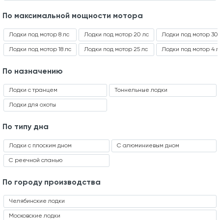
По максимальной мощности мотора
Лодки под мотор 8 лс
Лодки под мотор 20 лс
Лодки под мотор 30 
Лодки под мотор 18 лс
Лодки под мотор 25 лс
Лодки под мотор 4 л
По назначению
Лодки с транцем
Тоннельные лодки
Лодки для охоты
По типу дна
Лодки с плоским дном
С алюминиевым дном
С реечной сланью
По городу производства
Челябинские лодки
Московские лодки