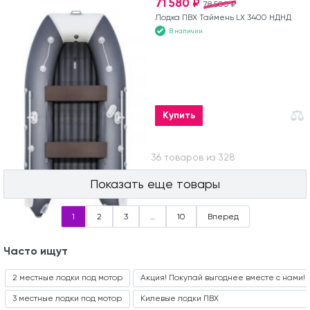
71 580 ₽
78 500 ₽
Лодка ПВХ Таймень LX 3400 НДНД
В наличии
Купить
Вы посмотрели 36 товаров из 328
Показать еще товары
1
2
3
…
10
Вперед
Часто ищут
2 местные лодки под мотор
Акция! Покупай выгоднее вместе с нами!
3 местные лодки под мотор
Килевые лодки ПВХ