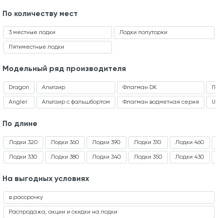
По количеству мест
3 местные лодки
Лодки полуторки
Пятиместные лодки
Модельный ряд производителя
Dragon
Альтаир
Флагман DK
П
Angler
Альтаир с фальшбортом
Флагман водметная серия
Ur
По длине
Лодки 320
Лодки 360
Лодки 390
Лодки 310
Лодки 460
Лодки 330
Лодки 380
Лодки 340
Лодки 350
Лодки 430
На выгодных условиях
в рассрочку
Распродажа, акции и скидки на лодки