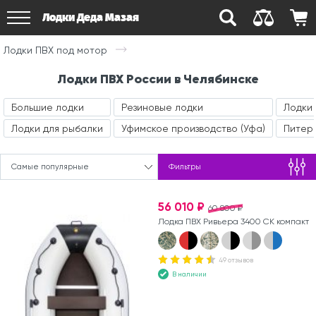
Лодки Деда Мазая
Лодки ПВХ под мотор
Лодки ПВХ России в Челябинске
Большие лодки
Резиновые лодки
Лодки 
Лодки для рыбалки
Уфимское производство (Уфа)
Питерс
Самые популярные
Фильтры
56 010 ₽
60 800 ₽
Лодка ПВХ Ривьера 3400 СК компакт
49 отзывов
В наличии