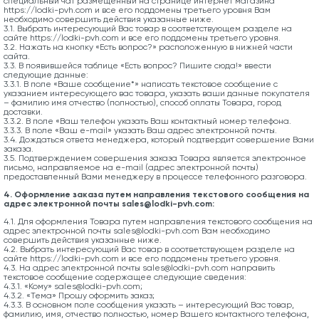
специальный чат размещенный на странице интернет магазина
https://lodki-pvh.com и все его поддомены третьего уровня Вам
необходимо совершить действия указанные ниже.
3.1. Выбрать интересующий Вас товар в соответствующем разделе на
сайте https://lodki-pvh.com и все его поддомены третьего уровня.
3.2. Нажать на кнопку «Есть вопрос?» расположенную в нижней части
сайта.
3.3. В появившейся таблице «Есть вопрос? Пишите сюда!» ввести
следующие данные:
3.3.1. В поле «Ваше сообщение*» написать текстовое сообщение с
указанием интересующего вас товара, указать ваши данные покупателя
– фамилию имя отчество (полностью), способ оплаты Товара, город
доставки.
3.3.2. В поле «Ваш телефон указать Ваш контактный номер телефона.
3.3.3. В поле «Ваш e-mail» указать Ваш адрес электронной почты.
3.4. Дождаться ответа менеджера, который подтвердит совершение Вами
заказа.
3.5. Подтверждением совершения заказа Товара является электронное
письмо, направляемое на e-mail (адрес электронной почты)
предоставленный Вами менеджеру в процессе телефонного разговора.
4. Оформление заказа путем направления текстового сообщения на
адрес электронной почты sales@lodki-pvh.com:
4.1. Для оформления Товара путем направления текстового сообщения на
адрес электронной почты sales@lodki-pvh.com Вам необходимо
совершить действия указанные ниже.
4.2. Выбрать интересующий Вас товар в соответствующем разделе на
сайте https://lodki-pvh.com и все его поддомены третьего уровня.
4.3. На адрес электронной почты sales@lodki-pvh.com направить
текстовое сообщение содержащее следующие сведения:
4.3.1. «Кому» sales@lodki-pvh.com;
4.3.2. «Тема» Прошу оформить заказ;
4.3.3. В основном поле сообщения указать – интересующий Вас товар,
фамилию, имя, отчество полностью, номер Вашего контактного телефона,