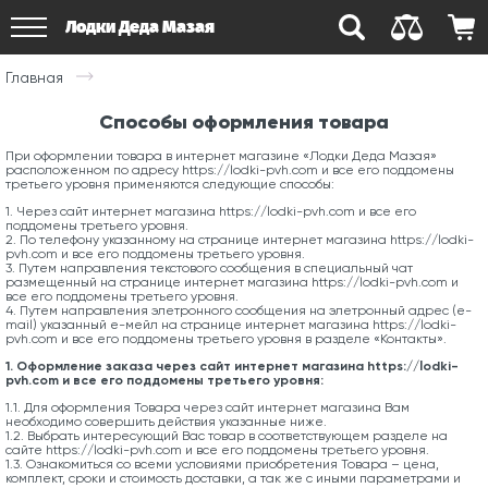
Лодки Деда Мазая
Главная
Способы оформления товара
При оформлении товара в интернет магазине «Лодки Деда Мазая»
расположенном по адресу https://lodki-pvh.com и все его поддомены
третьего уровня применяются следующие способы:
1. Через сайт интернет магазина https://lodki-pvh.com и все его
поддомены третьего уровня.
2. По телефону указанному на странице интернет магазина https://lodki-
pvh.com и все его поддомены третьего уровня.
3. Путем направления текстового сообщения в специальный чат
размещенный на странице интернет магазина https://lodki-pvh.com и
все его поддомены третьего уровня.
4. Путем направления элетронного сообщения на элетронный адрес (e-
mail) указанный е-мейл на странице интернет магазина https://lodki-
pvh.com и все его поддомены третьего уровня в разделе «Контакты».
1. Оформление заказа через сайт интернет магазина https://lodki-
pvh.com и все его поддомены третьего уровня:
1.1. Для оформления Товара через сайт интернет магазина Вам
необходимо совершить действия указанные ниже.
1.2. Выбрать интересующий Вас товар в соответствующем разделе на
сайте https://lodki-pvh.com и все его поддомены третьего уровня.
1.3. Ознакомиться со всеми условиями приобретения Товара – цена,
комплект, сроки и стоимость доставки, а так же с иными параметрами и