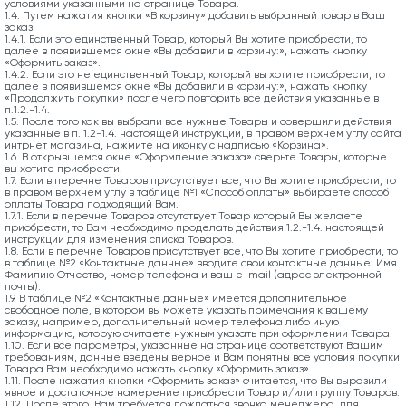
условиями указанными на странице Товара.
1.4. Путем нажатия кнопки «В корзину» добавить выбранный товар в Ваш
заказ.
1.4.1. Если это единственный Товар, который Вы хотите приобрести, то
далее в появившемся окне «Вы добавили в корзину:», нажать кнопку
«Оформить заказ».
1.4.2. Если это не единственный Товар, который вы хотите приобрести, то
далее в появившемся окне «Вы добавили в корзину:», нажать кнопку
«Продолжить покупки» после чего повторить все действия указанные в
п.1.2.-1.4.
1.5. После того как вы выбрали все нужные Товары и совершили действия
указанные в п. 1.2-1.4. настоящей инструкции, в правом верхнем углу сайта
интрнет магазина, нажмите на иконку с надписью «Корзина».
1.6. В открывшемся окне «Оформление заказа» сверьте Товары, которые
вы хотите приобрести.
1.7. Если в перечне Товаров присутствует все, что Вы хотите приобрести, то
в правом верхнем углу в таблице №1 «Способ оплаты» выбираете способ
оплаты Товара подходящий Вам.
1.7.1. Если в перечне Товаров отсутствует Товар который Вы желаете
приобрести, то Вам необходимо проделать действия 1.2.-1.4. настоящей
инструкции для изменения списка Товаров.
1.8. Если в перечне Товаров присутствует все, что Вы хотите приобрести, то
в таблице №2 «Контактные данные» вводите свои контактные данные: Имя
Фамилию Отчество, номер телефона и ваш e-mail (адрес электронной
почты).
1.9. В таблице №2 «Контактные данные» имеется дополнительное
свободное поле, в котором вы можете указать примечания к вашему
заказу, например, дополнительный номер телефона либо иную
информацию, которую считаете нужным указать при оформлении Товара.
1.10. Если все параметры, указанные на странице соответствуют Вашим
требованиям, данные введены верное и Вам понятны все условия покупки
Товара Вам необходимо нажать кнопку «Оформить заказ».
1.11. После нажатия кнопки «Оформить заказ» считается, что Вы выразили
явное и достаточное намерение приобрести Товар и/или группу Товаров.
1.12. После этого, Вам требуется дождаться звонка менеджера, для