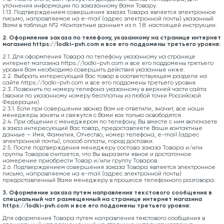
уточнения информации по заказанному Вами Товару.
1.13. Подтверждением совершения заказа Товара является электронное
письмо, направляемое на e-mail (адрес электронной почты) указанный
Вами в таблице №2 «Контактные данные» из п. 1.8. настоящей инструкции.
2. Оформление заказа по телефону, указанному на странице интернет
магазина https://lodki-pvh.com и все его поддомены третьего уровня:
2.1. Для оформления Товара по телефону указанному на странице
интернет магазина https://lodki-pvh.com и все его поддомены третьего
уровня Вам необходимо совершить действия указанные ниже.
2.2. Выбрать интересующий Вас товар в соответствующем разделе на
сайте https://lodki-pvh.com и все его поддомены третьего уровня.
2.3. Позвонить по номеру телефона указанному в верхней части сайта
(звонки по указанному номеру бесплатны из любой точки Российской
Федерации).
2.3.1. Если при совершении звонка Вам не ответили, значит, все наши
менеджеры заняты и свяжутся с Вами как только освободятся.
2.4. При общении с менеджером по телефону, Вы вместе с ним включаете
в заказ интересующий Вас товар, предоставляете Ваши контактные
данные — Имя, Фамилия, Отчество, номер телефона, e-mail (адрес
электронной почты), способ оплаты, город доставки.
2.5. После подтверждения менеджеру состава заказа Товара и/или
группы Товаров считается, что Вы выразили явное и достаточное
намерение приобрести Товар и/или группу Товаров.
2.6. Подтверждением совершения заказа Товара является электронное
письмо, направляемое на e-mail (адрес электронной почты)
предоставленный Вами менеджеру в процессе телефонного разговора.
3. Оформление заказа путем направления текстового сообщения в
специальный чат размещенный на странице интернет магазина
https://lodki-pvh.com и все его поддомены третьего уровня:
Для оформления Товара путем направления текстового сообщения в