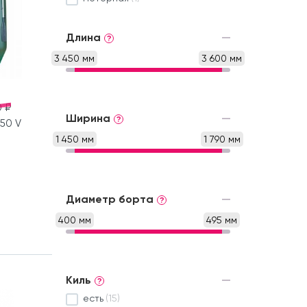
Длина
?
3 450 мм
3 600 мм
 ₽
Ширина
?
50 V
1 450 мм
1 790 мм
Диаметр борта
?
400 мм
495 мм
Киль
?
есть
(15)