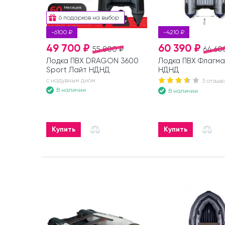
6 подарков на выбор
-6100 ₽
-4210 ₽
49 700 ₽
60 390 ₽
55 800 ₽
64 60
Лодка ПВХ DRAGON 3600
Лодка ПВХ Флагма
Sport Лайт НДНД
НДНД
с надувным дном
3 отзыв
В наличии
В наличии
Купить
Купить