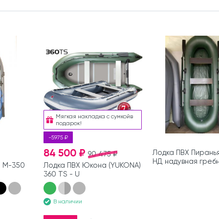
Мягкая накладка с сумкойв
подарок!
-5975 ₽
84 500 ₽
Лодка ПВХ Пирань
90 475 ₽
НД надувная греб
н М-350
Лодка ПВХ Юкона (YUKONA)
360 TS - U
В наличии