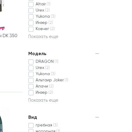
Altair
(1)
Urex
(2)
Yukona
(3)
Инзер
(2)
 ₽
Ковчег
(2)
н DK 350
Показать еще
Модель
DRAGON
(1)
Urex
(2)
Yukona
(3)
Альтаир Joker
(1)
Апачи
(2)
Инзер
(2)
Показать еще
Вид
гребная
(3)
моторная
(1)