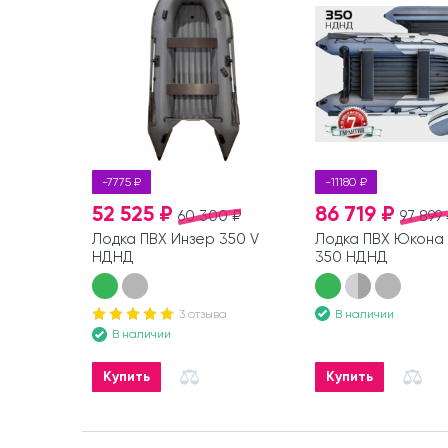
-7775 ₽
-11180 ₽
52 525 ₽
86 719 ₽
60 300 ₽
97 899 
Лодка ПВХ Инзер 350 V
Лодка ПВХ Юкона 
НДНД
350 НДНД
В наличии
3 отзыва
В наличии
Купить
Купить