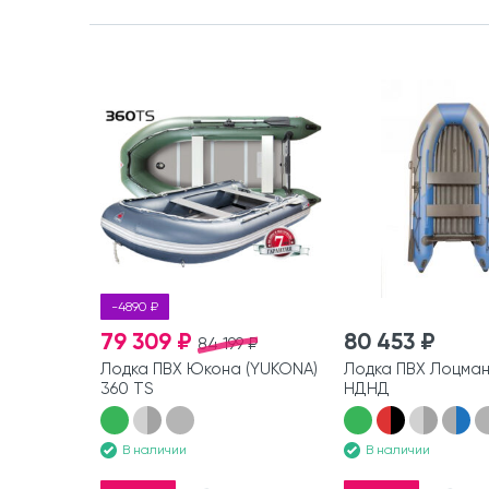
-4890 ₽
79 309 ₽
80 453 ₽
84 199 ₽
Лодка ПВХ Юкона (YUKONA)
Лодка ПВХ Лоцма
360 TS
НДНД
В наличии
В наличии