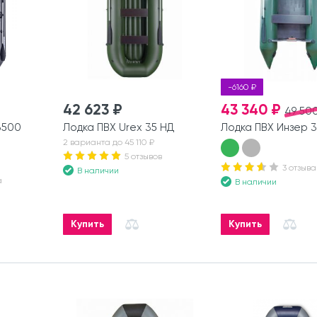
-6160 ₽
42 623 ₽
43 340 ₽
49 500
3500
Лодка ПВХ Urex 35 НД
Лодка ПВХ Инзер 3
2 варианта до 45 110 ₽
5 отзывов
3 отзыва
В наличии
а
В наличии
Купить
Купить