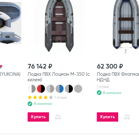
76 142 ₽
62 300 ₽
₽
(YUKONA)
Лодка ПВХ Лоцман М-350 (с
Лодка ПВХ Флагман
килем)
НДНД
1 отзыв
В наличии
1 отзыв
В наличии
Купить
Купить