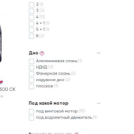
2
(1)
3
(3)
4
(11)
4 + 1
(1)
5 + 1
(1)
6
(2)
Дно
?
Алюминиевая слань
(1)
НДНД
(11)
Фанерная слань
(5)
надувное дно
(2)
 ₽
плоское
(1)
3500 СК
ов
Под какой мотор
под винтовой мотор
(15)
под водометный движитель
(1)