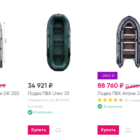
-2840 ₽
34 921 ₽
88 760 ₽
0 ₽
91 600
н DK 350
Лодка ПВХ Urex 35
Лодка ПВХ Апачи 
2 варианта до 38 408 ₽
10 отзыв
4 отзыва
В наличии
В наличии
Купить
Купить