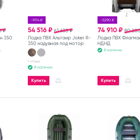
-9114 ₽
-5290 ₽
54 516 ₽
74 910 ₽
0 ₽
63 630 ₽
80 200
н 350
Лодка ПВХ Альтаир Joker R-
Лодка ПВХ Флагма
350 надувная под мотор
НДНД
В наличии
а
1 отзыв
В наличии
Купить
Купить