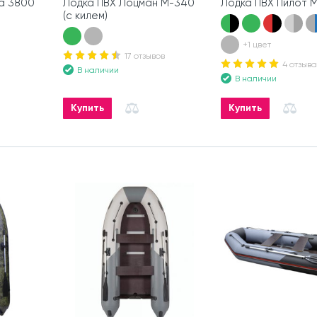
а 3800
Лодка ПВХ Лоцман М-340
Лодка ПВХ Пилот 
(с килем)
+1 цвет
17 отзывов
4 отзыва
В наличии
В наличии
Купить
Купить