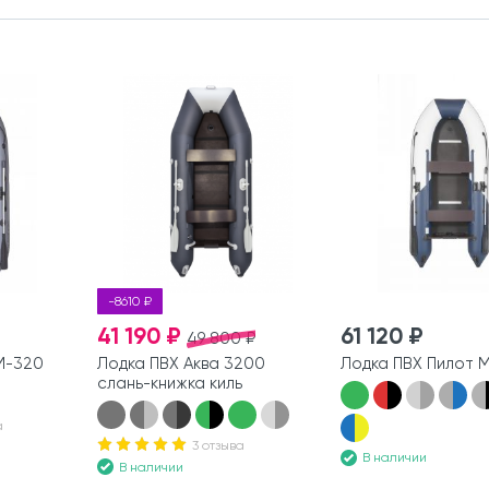
-8610 ₽
41 190 ₽
61 120 ₽
49 800 ₽
М-320
Лодка ПВХ Аква 3200
Лодка ПВХ Пилот 
слань-книжка киль
а
3 отзыва
В наличии
В наличии