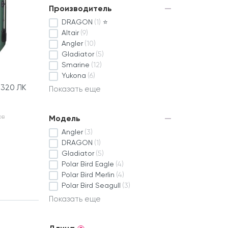
Производитель
DRAGON
(1)
⭐
Altair
(9)
Angler
(10)
Gladiator
(5)
Smarine
(12)
Yukona
(6)
 320 ЛК
Показать еще
ов
Модель
Angler
(3)
DRAGON
(1)
Gladiator
(5)
Polar Bird Eagle
(4)
Polar Bird Merlin
(4)
Polar Bird Seagull
(3)
Показать еще