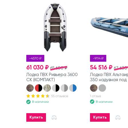
-4570 ₽
-9114 ₽
61 030 ₽
54 516 ₽
65 600 ₽
63 630
Лодка ПВХ Ривьера 3600
Лодка ПВХ Альтаир
СК (КОМПАКТ)
350 надувная под
55 отзывов
1 отзыв
В наличии
В наличии
Купить
Купить