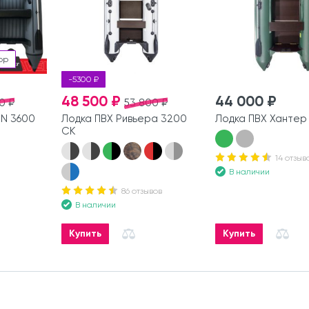
ор
-5300 ₽
48 500 ₽
44 000 ₽
0 ₽
53 800 ₽
N 3600
Лодка ПВХ Ривьера 3200
Лодка ПВХ Хантер
СК
14 отзыв
В наличии
86 отзывов
В наличии
Купить
Купить