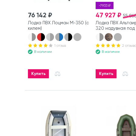
-7933 ₽
76 142 ₽
47 927 ₽
55 86
Лодка ПВХ Лоцман М-350 (с
Лодка ПВХ Альтаир
килем)
320 надувная под
1 отзыв
2 отзыв
В наличии
В наличии
Купить
Купить