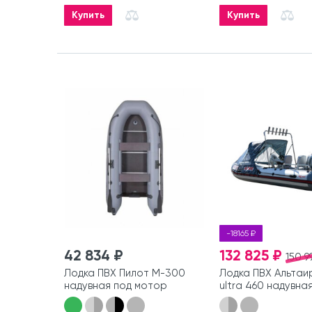
Купить
Купить
-18165 ₽
42 834 ₽
132 825 ₽
150 9
Лодка ПВХ Пилот М-300
Лодка ПВХ Альтаи
надувная под мотор
ultra 460 надувна
мотор