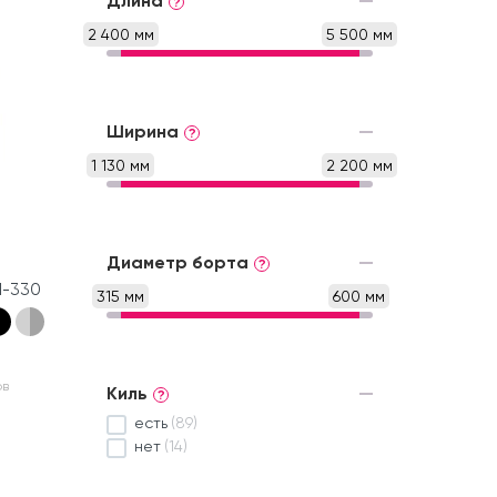
Длина
?
2 400 мм
5 500 мм
Ширина
?
1 130 мм
2 200 мм
Диаметр борта
?
М-330
315 мм
600 мм
ов
Киль
?
есть
(89)
нет
(14)