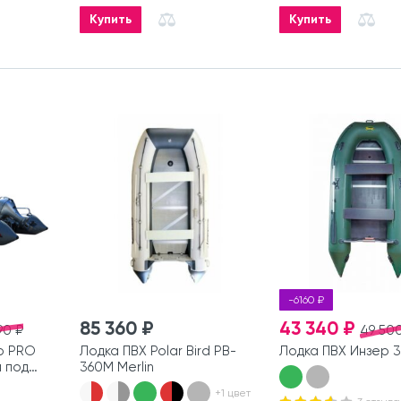
Купить
Купить
-6160 ₽
85 360 ₽
43 340 ₽
90 ₽
49 500
р PRO
Лодка ПВХ Polar Bird PB-
Лодка ПВХ Инзер 3
я под
360M Merlin
+1 цвет