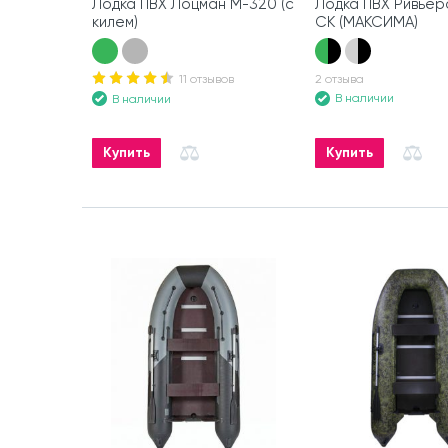
Лодка ПВХ Лоцман М-320 (с
Лодка ПВХ Ривьер
килем)
СК (МАКСИМА)
11 отзывов
2 отзыва
В наличии
В наличии
Купить
Купить