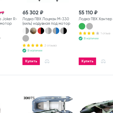
65 302 ₽
55 110 ₽
0 ₽
 Joker R-
Лодка ПВХ Лоцман М-330
Лодка ПВХ Хантер
 мотор
(киль) надувная под мотор
1 отзыв
а
В наличии
2 отзыва
В наличии
Купить
Купить