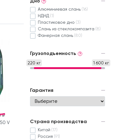
Дно
?
Алюминиевая слань
(16)
НДНД
(1)
Пластиковое дно
(3)
Слань из стеклокомпозита
(8)
Фанерная слань
(80)
Грузоподъемность
?
220 кг
1 600 кг
Гарантия
 ₽
Страна производства
50 V
Китай
(17)
Россия
(91)