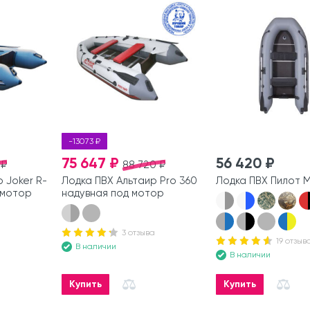
-13073 ₽
75 647 ₽
56 420 ₽
 ₽
88 720 ₽
 Joker R-
Лодка ПВХ Альтаир Pro 360
Лодка ПВХ Пилот 
 мотор
надувная под мотор
3 отзыва
19 отзыв
В наличии
В наличии
Купить
Купить