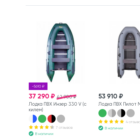
-5610 ₽
37 290 ₽
53 910 ₽
42 900 ₽
Лодка ПВХ Инзер 330 V (с
Лодка ПВХ Пилот 
килем)
4 отзыв
7 отзывов
В наличии
В наличии