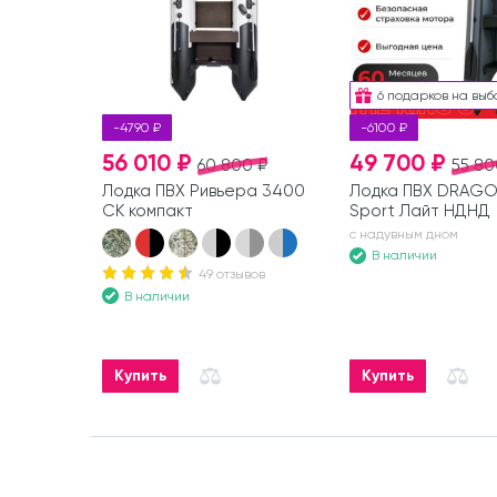
6 подарков на выб
-4790 ₽
-6100 ₽
56 010 ₽
49 700 ₽
60 800 ₽
55 80
Лодка ПВХ Ривьера 3400
Лодка ПВХ DRAGO
СК компакт
Sport Лайт НДНД
с надувным дном
В наличии
49 отзывов
В наличии
Купить
Купить