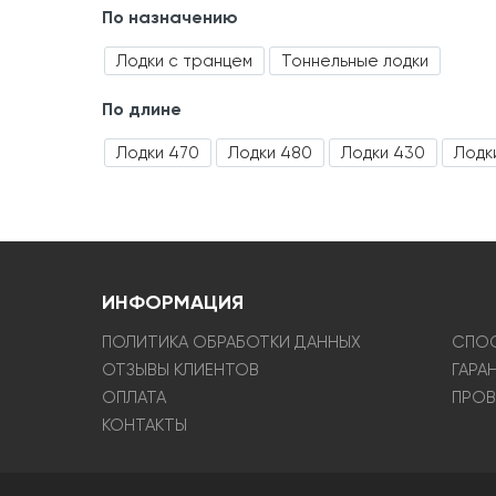
По назначению
Лодки с транцем
Тоннельные лодки
По длине
Лодки 470
Лодки 480
Лодки 430
Лодк
ИНФОРМАЦИЯ
ПОЛИТИКА ОБРАБОТКИ ДАННЫХ
СПОС
ОТЗЫВЫ КЛИЕНТОВ
ГАРА
ОПЛАТА
ПРОВ
КОНТАКТЫ