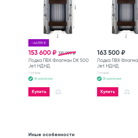
-46399 ₽
153 600 ₽
163 500 ₽
199 999 ₽
Лодка ПВХ Флагман DK 500
Лодка ПВХ Флагма
Jet НДНД
Jet НДНД
1 отзыв
1 отзыв
В наличии
В наличии
Купить
Купить
Иные особенности