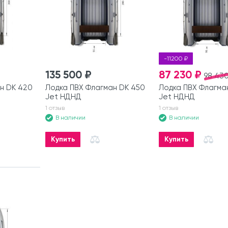
-11200 ₽
135 500 ₽
87 230 ₽
98 430
н DK 420
Лодка ПВХ Флагман DK 450
Лодка ПВХ Флагма
Jet НДНД
Jet НДНД
1 отзыв
1 отзыв
В наличии
В наличии
Купить
Купить