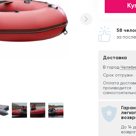
Ку
58 чело
за после
Доставка
В город
Челяби
Срок отгрузки
Оплата достав
производится
самостоятельно
Гаран
легко
возвр
До 14 
возвра