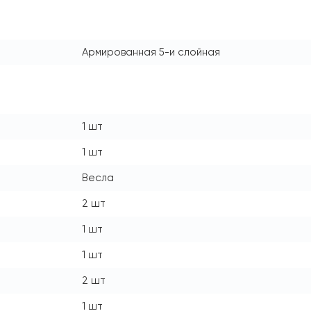
Армированная 5-и слойная
1 шт
1 шт
Весла
2 шт
1 шт
1 шт
2 шт
1 шт