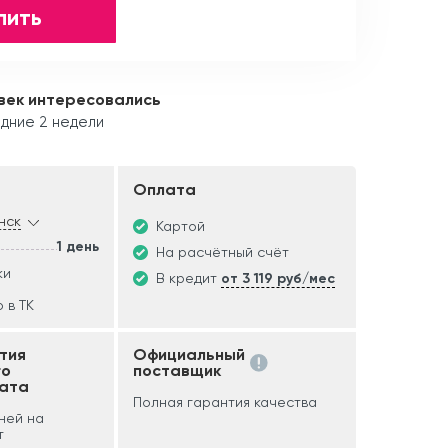
пить
век интересовались
дние 2 недели
Оплата
нск
Картой
1 день
На расчётный счёт
ки
В кредит
от 3 119 руб/мес
 в ТК
тия
Официальный
го
поставщик
ата
Полная гарантия качества
дней на
т