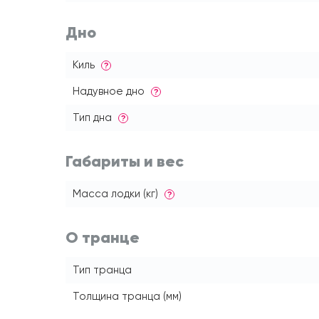
Дно
Киль
?
Надувное дно
?
Тип дна
?
Габариты и вес
Масса лодки (кг)
?
О транце
Тип транца
Толщина транца (мм)