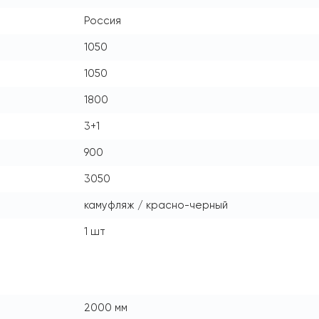
Россия
1050
1050
1800
3+1
900
3050
камуфляж / красно-черный
1 шт
2000 мм