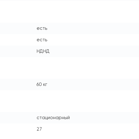
есть
есть
НДНД
60 кг
стационарный
27