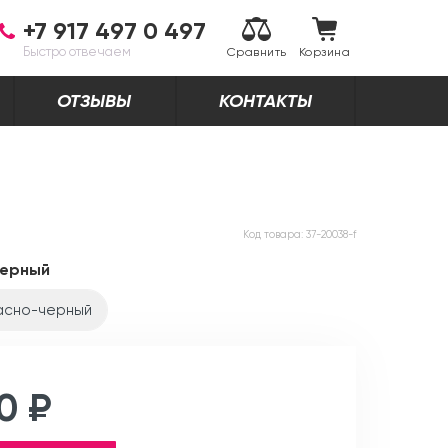
+7 917 497 0 497
Быстро отвечаем
Сравнить
Корзина
ОТЗЫВЫ
КОНТАКТЫ
Код товара:
37-20038-f
черный
асно-черный
0 ₽