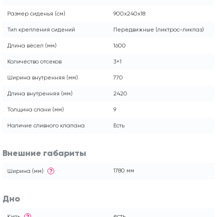
Размер сиденья (см)
900x240x18
Тип крепления сидений
Передвижные (ликтрос-ликпаз)
Длина вёсел (мм)
1600
Количество отсеков
3+1
Ширина внутренняя (мм)
770
Длина внутренняя (мм)
2420
Толщина слани (мм)
9
Наличие сливного клапана
Есть
Внешние габариты
1780 мм
Ширина (мм)
?
Дно
есть
Киль
?