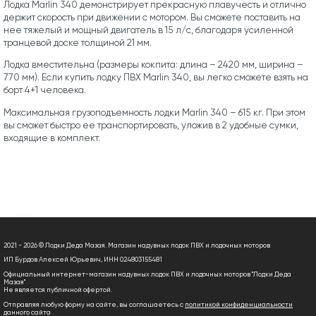
Лодка Marlin 340 демонстрирует прекрасную плавучесть и отлично
держит скорость при движении с мотором. Вы сможете поставить на
нее тяжелый и мощный двигатель в 15 л/с, благодаря усиленной
транцевой доске толщиной 21 мм.
Лодка вместительна (размеры кокпита: длина – 2420 мм, ширина –
770 мм). Если купить лодку ПВХ Marlin 340, вы легко сможете взять на
борт 4+1 человека.
Максимальная грузоподъемность лодки Marlin 340 – 615 кг. При этом
вы сможет быстро ее транспортировать, уложив в 2 удобные сумки,
входящие в комплект.
2021 - 2026 © Лодки Деда Мазая. Магазин надувных лодок ПВХ и лодочных моторов
ИП Бурдов Алексей Юрьевич, ИНН 024803155481
Официальный интернет-магазин надувных лодок ПВХ и лодочных моторов "Лодки Деда
Мазая"
Не является публичной офертой.
Отправляя любую форму на сайте, вы соглашаетесь с
политикой конфиденциальности
данного сайта