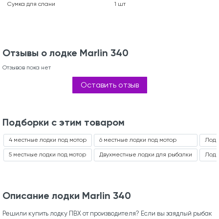
Сумка для слани
1 шт
Отзывы о лодке Marlin 340
Отзывов пока нет
Оставить отзыв
Подборки с этим товаром
4 местные лодки под мотор
6 местные лодки под мотор
Лодк
5 местные лодки под мотор
Двухместные лодки для рыбалки
Лодк
Описание лодки Marlin 340
Решили купить лодку ПВХ от производителя? Если вы заядлый рыбак