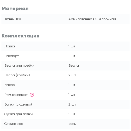
Материал
Ткань ПВХ
Армированная 5-и слойная
Комплектация
Лодка
1 шт
Паспорт
1 шт
Весла или гребки
Весла
Весла (гребки)
2 шт
Насос
1 шт
1 шт
Рем.комплект
?
Банки (сиденья)
2 шт
Сумка для лодки
1 шт
Стрингера
есть