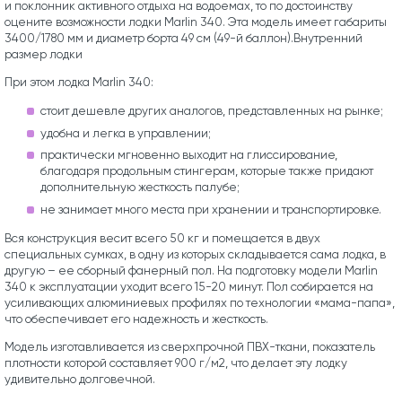
и поклонник активного отдыха на водоемах, то по достоинству
оцените возможности лодки Marlin 340. Эта модель имеет габариты
3400/1780 мм и диаметр борта 49 см (49-й баллон).Внутренний
размер лодки
При этом лодка Marlin 340:
стоит дешевле других аналогов, представленных на рынке;
удобна и легка в управлении;
практически мгновенно выходит на глиссирование,
благодаря продольным стингерам, которые также придают
дополнительную жесткость палубе;
не занимает много места при хранении и транспортировке.
Вся конструкция весит всего 50 кг и помещается в двух
специальных сумках, в одну из которых складывается сама лодка, в
другую – ее сборный фанерный пол. На подготовку модели Marlin
340 к эксплуатации уходит всего 15-20 минут. Пол собирается на
усиливающих алюминиевых профилях по технологии «мама-папа»,
что обеспечивает его надежность и жесткость.
Модель изготавливается из сверхпрочной ПВХ-ткани, показатель
плотности которой составляет 900 г/м2, что делает эту лодку
удивительно долговечной.