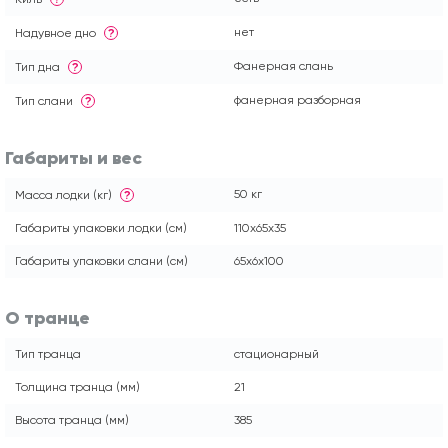
нет
Надувное дно
?
Фанерная слань
Тип дна
?
фанерная разборная
Тип слани
?
Габариты и вес
50 кг
Масса лодки (кг)
?
Габариты упаковки лодки (см)
110x65x35
Габариты упаковки слани (см)
65x6x100
О транце
Тип транца
стационарный
Толщина транца (мм)
21
Высота транца (мм)
385