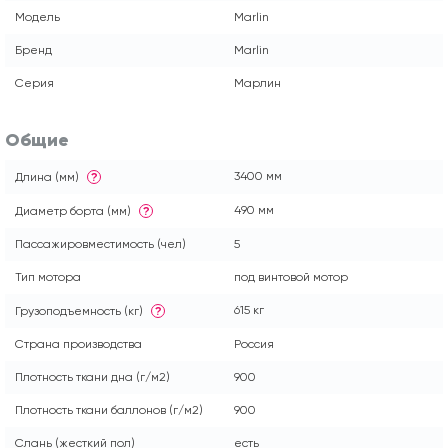
Модель
Marlin
Бренд
Marlin
Серия
Марлин
Общие
3400 мм
Длина (мм)
?
490 мм
Диаметр борта (мм)
?
Пассажировместимость (чел)
5
Тип мотора
под винтовой мотор
615 кг
Грузоподъемность (кг)
?
Страна производства
Россия
Плотность ткани дна (г/м2)
900
Плотность ткани баллонов (г/м2)
900
Слань (жесткий пол)
есть