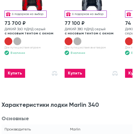
6 подарков на выбор
6 подарков на выбор
73 700 ₽
77 100 ₽
74 
ДИКИЙ 360 НДНД серый
ДИКИЙ 380 НДНД серый
ДИКИ
с носовым тентом с окном
с носовым тентом с окном
серы
Для путешествия втроем
Для путешествия вчетвером
Для п
В наличии
В наличии
В
Купить
Купить
Ку
Характеристики лодки Marlin 340
Основные
Производитель
Marlin