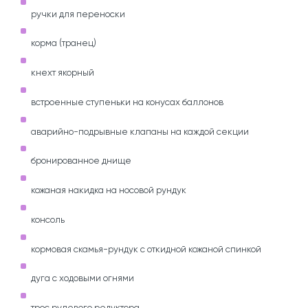
ручки для переноски
корма (транец)
кнехт якорный
встроенные ступеньки на конусах баллонов
аварийно-подрывные клапаны на каждой секции
бронированное днище
кожаная накидка на носовой рундук
консоль
кормовая скамья-рундук с откидной кожаной спинкой
дуга с ходовыми огнями
трос рулевого редуктора