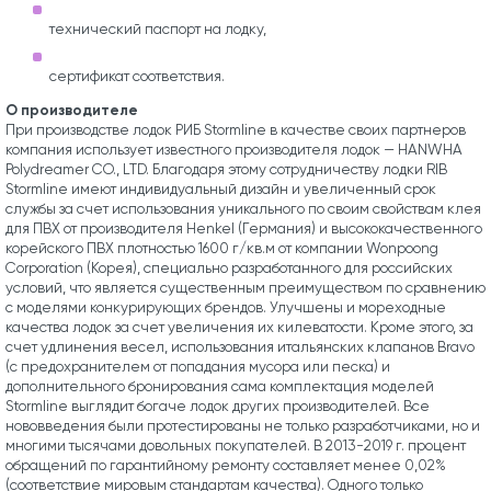
технический паспорт на лодку,
сертификат соответствия.
О производителе
При производстве лодок РИБ Stormline в качестве своих партнеров
компания использует известного производителя лодок — HANWHA
Polydreamer CO., LTD. Благодаря этому сотрудничеству лодки RIB
Stormline имеют индивидуальный дизайн и увеличенный срок
службы за счет использования уникального по своим свойствам клея
для ПВХ от производителя Henkel (Германия) и высококачественного
корейского ПВХ плотностью 1600 г/кв.м от компании Wonpoong
Corporation (Корея), специально разработанного для российских
условий, что является существенным преимуществом по сравнению
с моделями конкурирующих брендов. Улучшены и мореходные
качества лодок за счет увеличения их килеватости. Кроме этого, за
счет удлинения весел, использования итальянских клапанов Bravo
(с предохранителем от попадания мусора или песка) и
дополнительного бронирования сама комплектация моделей
Stormline выглядит богаче лодок других производителей. Все
нововведения были протестированы не только разработчиками, но и
многими тысячами довольных покупателей. В 2013-2019 г. процент
обращений по гарантийному ремонту составляет менее 0,02%
(соответствие мировым стандартам качества). Одного только