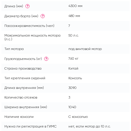
4300 мм
Длина (мм)
?
480 мм
Диаметр борта (мм)
?
Пассажировместимость (чел)
7
Максимальная мощность мотора
50 л.с.
(л.с.)
Тип мотора
под винтовой мотор
760 кг
Грузоподъемность (кг)
?
Страна производства
Китай
Тип крепления сидений
Консоль
Длина внутренняя (мм)
3090
Количество отсеков
3
Ширина внутренняя (мм)
1040
Наличие консоли
С консолью
Нужна ли регистрация в ГИМС
нет, если мотор до 10 л.с.