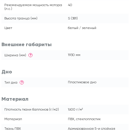
Рекомендуемая мощность мотора
40
(л.с.)
Высота транца (мм)
S (381)
Цвет
белый / зеленый
Внешние габариты
1930 мм
Ширина (мм)
?
Дно
Пластиковое дно
Тип дна
?
Материал
Плотность ткани баллонов (г/м2)
1600 г/м²
Материал
ПВХ, стеклопластик
Ткань ПВХ
Армированная 5-и слойная