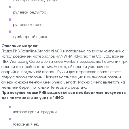
рулевой редуктор
рулевое колесо
тумблерный щиток
Описание модели:
Лодка РИБ Stormline Standard 400 изготовлена по заказу компании с
использованием материалов HANWHA Polydreamer Co., Ltd., тканей
ПВХ Wonpoong Corporation и клея Henkel производства Германии.Три
секции жизнеобеспечения. На каждой секции установлен
аварийно-подрывной клапан. Ручки для переноски позволят взять
лодку с любой стороны. Нижняя часть секций и киль бронированы
американской лентой Keel Shield Length. Можно смело вылетать на
мель или берег по гальке. Теперь это реально.
При покупке лодки РИБ выдаются все необходимые документы
для постановки на учет в ГИМС:
договор купли-продажи,
товарный чек,