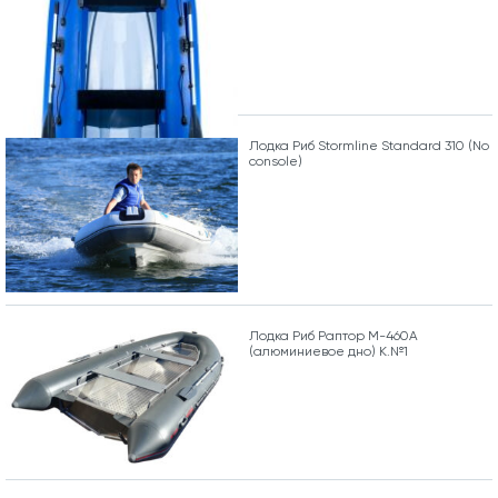
Лодка Риб Stormline Standard 310 (No
console)
Лодка Риб Раптор М-460А
(алюминиевое дно) К.№1