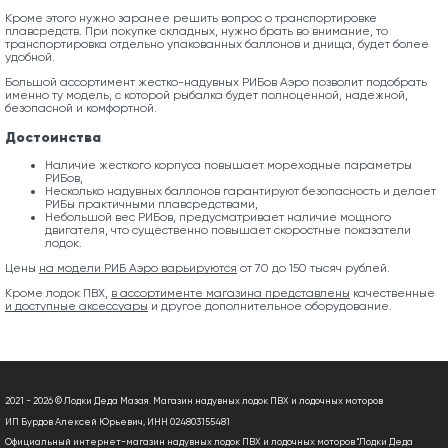
Кроме этого нужно заранее решить вопрос о транспортировке
плавсредств. При покупке складных, нужно брать во внимание, то
транспортировка отдельно упакованных баллонов и днища, будет более
удобной.
Большой ассортимент жестко-надувных РИБов Аэро позволит подобрать
именно ту модель, с которой рыбалка будет полноценной, надежной,
безопасной и комфортной.
Достоинства
Наличие жесткого корпуса повышает мореходные параметры
РИБов,
Несколько надувных баллонов гарантируют безопасность и делает
РИБы практичными плавсредствами,
Небольшой вес РИБов, предусматривает наличие мощного
двигателя, что существенно повышает скоростные показатели
лодок.
Цены
на модели РИБ Аэро варьируются
от 70 до 150 тысяч рублей.
Кроме лодок ПВХ,
в ассортименте магазина представлены
качественные
и доступные аксессуары
и другое дополнительное оборудование.
2021 - 2026 © Лодки Деда Мазая. Магазин надувных лодок ПВХ и лодочных моторов
ИП Бурдов Алексей Юрьевич, ИНН 024803155481
Официальный интернет-магазин надувных лодок ПВХ и лодочных моторов "Лодки Деда