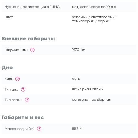
Нужна ли регистрация в ГИМС
нет, если мотор до 10 л.с.
Цвет
зеленый / светлосерый-
тёмносерый / серый
Внешние габариты
1970 мм
Ширина (мм)
?
Дно
есть
Киль
?
Фанерная слань
Тип дна
?
фанерная разборная
Тип слани
?
Габариты и вес
88.7 кг
Масса лодки (кг)
?