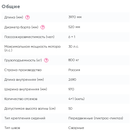
Общие
3970 мм
Длина (мм)
?
520 мм
Диаметр борта (мм)
?
Пассажировместимость (чел)
6 + 1
Максимальная мощность мотора
30 л.с.
(л.с.)
800 кг
Грузоподъемность (кг)
?
Страна производства
Россия
Длина внутренняя (мм)
2690
Ширина внутренняя (мм)
970
Количество отсеков
4+1 (киль)
Допустимая высота волны (см)
50
Тип крепления сидений
Передвижные (ликтрос-ликпаз)
Тип швов
Сварные