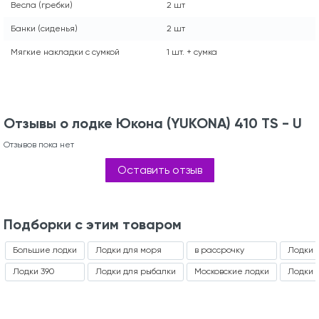
Весла (гребки)
2 шт
Банки (сиденья)
2 шт
Мягкие накладки с сумкой
1 шт. + сумка
Отзывы о лодке Юкона (YUKONA) 410 TS - U
Отзывов пока нет
Оставить отзыв
Подборки с этим товаром
Большие лодки
Лодки для моря
в рассрочку
Лодки п
Лодки 390
Лодки для рыбалки
Московские лодки
Лодки п