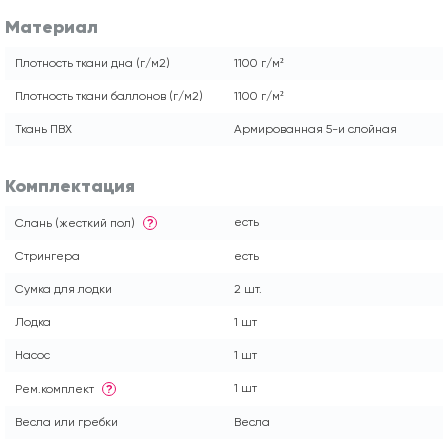
Материал
Плотность ткани дна (г/м2)
1100 г/м²
Плотность ткани баллонов (г/м2)
1100 г/м²
Ткань ПВХ
Армированная 5-и слойная
Комплектация
есть
Слань (жесткий пол)
?
Стрингера
есть
Сумка для лодки
2 шт.
Лодка
1 шт
Насос
1 шт
1 шт
Рем.комплект
?
Весла или гребки
Весла