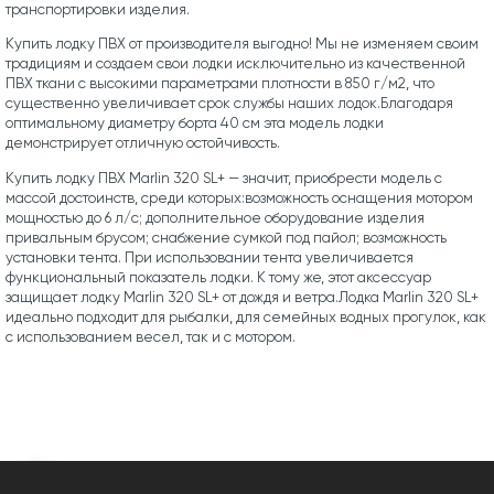
транспортировки изделия.
Купить лодку ПВХ от производителя выгодно! Мы не изменяем своим
традициям и создаем свои лодки исключительно из качественной
ПВХ ткани с высокими параметрами плотности в 850 г/м2, что
существенно увеличивает срок службы наших лодок.Благодаря
оптимальному диаметру борта 40 см эта модель лодки
демонстрирует отличную остойчивость.
Купить лодку ПВХ Marlin 320 SL+ — значит, приобрести модель с
массой достоинств, среди которых:возможность оснащения мотором
мощностью до 6 л/с; дополнительное оборудование изделия
привальным брусом; снабжение сумкой под пайол; возможность
установки тента. При использовании тента увеличивается
функциональный показатель лодки. К тому же, этот аксессуар
защищает лодку Marlin 320 SL+ от дождя и ветра.Лодка Marlin 320 SL+
идеально подходит для рыбалки, для семейных водных прогулок, как
с использованием весел, так и с мотором.