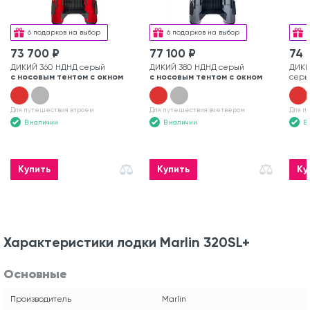
6 подарков на выбор
6 подарков на выбор
73 700 ₽
77 100 ₽
74 
ДИКИЙ 360 НДНД серый
ДИКИЙ 380 НДНД серый
ДИКИ
с носовым тентом с окном
с носовым тентом с окном
серы
Для путешествия втроем
Для путешествия вчетвером
Для п
В наличии
В наличии
В
Купить
Купить
Ку
Характеристики лодки Marlin 320SL+
Основные
Производитель
Marlin