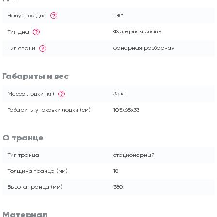
нет
Надувное дно
?
Фанерная слань
Тип дна
?
фанерная разборная
Тип слани
?
Габариты и вес
35 кг
Масса лодки (кг)
?
Габариты упаковки лодки (см)
105x65x33
О транце
Тип транца
стационарный
Толщина транца (мм)
18
Высота транца (мм)
380
Материал