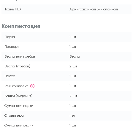
Ткань ПВХ
Армированная 5-и слойная
Комплектация
Лодка
1 шт
Паспорт
1 шт
Весла или гребки
Весла
Весла (гребки)
2 шт
Насос
1 шт
1 шт
Рем.комплект
?
Банки (сиденья)
2 шт
Сумка для лодки
1 шт
Стрингера
нет
Сумка для слани
1 шт