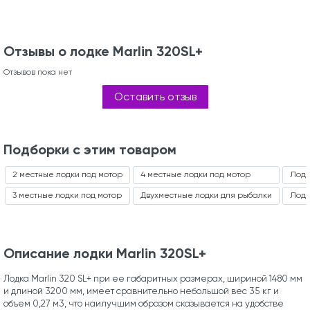
Отзывы о лодке Marlin 320SL+
Отзывов пока нет
Оставить отзыв
Подборки с этим товаром
2 местные лодки под мотор
4 местные лодки под мотор
Лодк
3 местные лодки под мотор
Двухместные лодки для рыбалки
Лодк
Описание лодки Marlin 320SL+
Лодка Marlin 320 SL+ при ее габаритных размерах, шириной 1480 мм
и длиной 3200 мм, имеет сравнительно небольшой вес 35 кг и
объем 0,27 м3, что наилучшим образом сказывается на удобстве