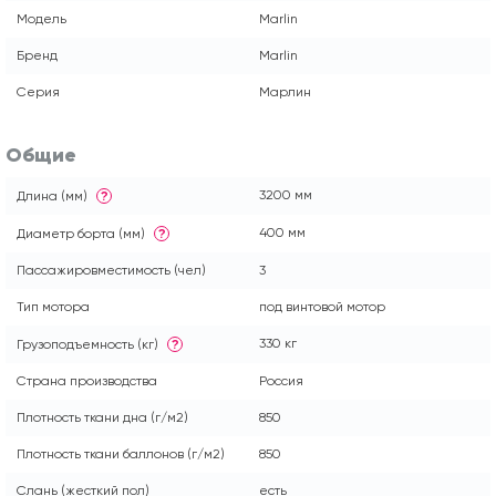
Модель
Marlin
Бренд
Marlin
Серия
Марлин
Общие
3200 мм
Длина (мм)
?
400 мм
Диаметр борта (мм)
?
Пассажировместимость (чел)
3
Тип мотора
под винтовой мотор
330 кг
Грузоподъемность (кг)
?
Страна производства
Россия
Плотность ткани дна (г/м2)
850
Плотность ткани баллонов (г/м2)
850
Слань (жесткий пол)
есть