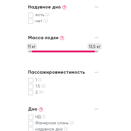
Надувное дно
?
есть
(2)
нет
(2)
Масса лодки
?
11 кг
13,5 кг
Пассажировместимость
1
(1)
1.5
(2)
2
(8)
Дно
?
НД
(1)
Фанерная слань
(2)
надувное дно
(1)