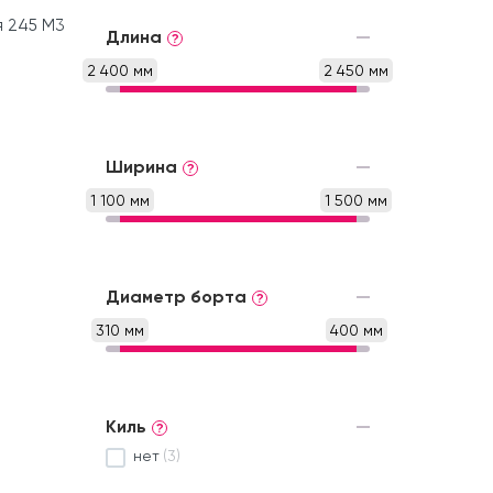
я 245 М3
Длина
?
2 400 мм
2 450 мм
Ширина
?
1 100 мм
1 500 мм
Диаметр борта
?
310 мм
400 мм
Киль
?
нет
(3)