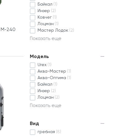
Байкал
(1)
Инзер
(2)
Ковчег
(1)
Лоцман
(1)
 М-240
Мастер Лодок
(2)
Показать еще
Модель
Urex
(1)
Аква-Мастер
(1)
Аква-Оптима
(1)
Байкал
(1)
Инзер
(2)
Лоцман
(2)
Показать еще
Вид
гребная
(8)