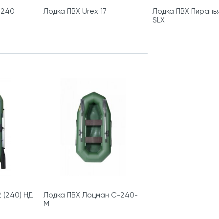
 240
Лодка ПВХ Urex 17
Лодка ПВХ Пирань
SLХ
 (240) НД
Лодка ПВХ Лоцман С-240-
М