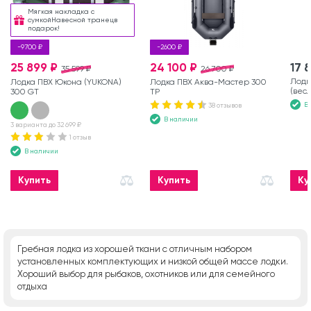
Мягкая накладка с
сумкойНавесной транецв
подарок!
-9700 ₽
-2600 ₽
25 899 ₽
24 100 ₽
17 
35 599 ₽
26 700 ₽
Лодк
Лодка ПВХ Юкона (YUKONA)
Лодка ПВХ Аква-Мастер 300
(вес
300 GT
ТР
В
38 отзывов
В наличии
3 варианта до 32 699 ₽
1 отзыв
В наличии
Купить
Купить
Ку
Гребная лодка из хорошей ткани с отличным набором
установленных комплектующих и низкой общей массе лодки.
Хороший выбор для рыбаков, охотников или для семейного
отдыха