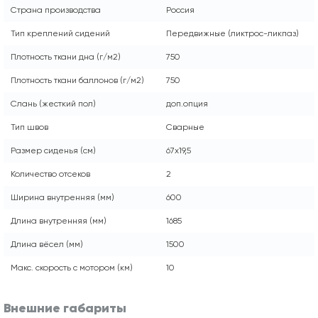
Страна производства
Россия
Тип креплений сидений
Передвижные (ликтрос-ликпаз)
Плотность ткани дна (г/м2)
750
Плотность ткани баллонов (г/м2)
750
Слань (жесткий пол)
доп.опция
Тип швов
Сварные
Размер сиденья (см)
67x19,5
Количество отсеков
2
Ширина внутренняя (мм)
600
Длина внутренняя (мм)
1685
Длина вёсел (мм)
1500
Макс. скорость с мотором (км)
10
Внешние габариты