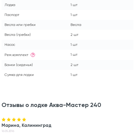
Лодка
1 шт
Паспорт
1 шт
Весла или гребки
Весла
Весла (гребки)
2 шт
Насос
1 шт
1 шт
Рем.комплект
?
Банки (сиденья)
2 шт
Сумка для лодки
1 шт
Отзывы о лодке Аква-Мастер 240
Марина, Калининград
16.05.2016