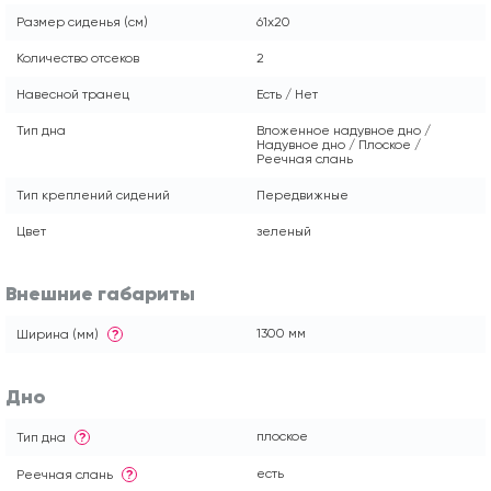
Размер сиденья (см)
61x20
Количество отсеков
2
Навесной транец
Есть / Нет
Тип дна
Вложенное надувное дно /
Надувное дно / Плоское /
Реечная слань
Тип креплений сидений
Передвижные
Цвет
зеленый
Внешние габариты
1300 мм
Ширина (мм)
?
Дно
плоское
Тип дна
?
есть
Реечная слань
?