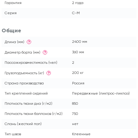
Гарантия
2 года
Серия
С-М
Общие
2400 мм
Длина (мм)
?
360 мм
Диаметр борта (мм)
?
Пассажировместимость (чел)
2
200 кг
Грузоподъемность (кг)
?
Страна производства
Россия
Тип креплений сидений
Передвижные (ликтрос-ликпаз)
Плотность ткани дна (г/м2)
850
Плотность ткани баллонов (г/м2)
750
Слань (жесткий пол)
нет
Тип швов
Клеенные