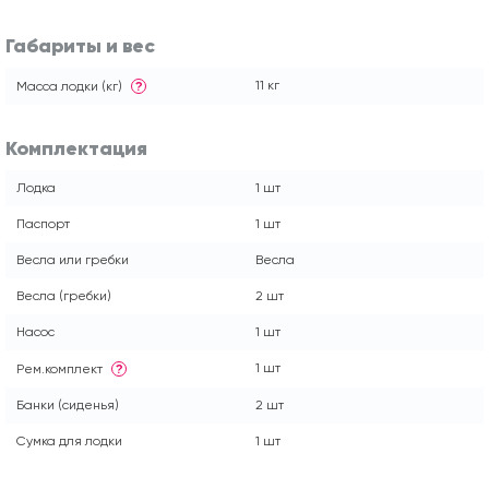
Габариты и вес
11 кг
Масса лодки (кг)
?
Комплектация
Лодка
1 шт
Паспорт
1 шт
Весла или гребки
Весла
Весла (гребки)
2 шт
Насос
1 шт
1 шт
Рем.комплект
?
Банки (сиденья)
2 шт
Сумка для лодки
1 шт