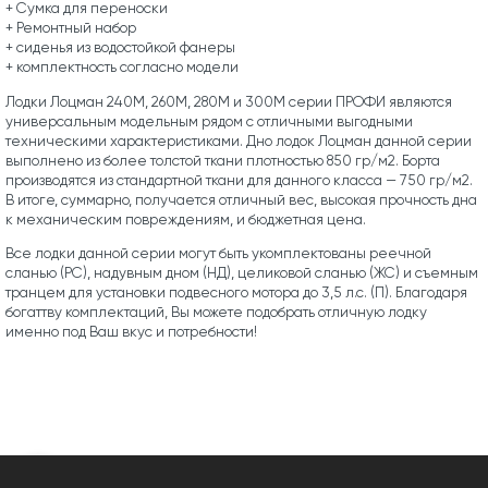
+ Сумка для переноски
+ Ремонтный набор
+ сиденья из водостойкой фанеры
+ комплектность согласно модели
Лодки Лоцман 240М, 260М, 280М и 300М серии ПРОФИ являются
универсальным модельным рядом с отличными выгодными
техническими характеристиками. Дно лодок Лоцман данной серии
выполнено из более толстой ткани плотностью 850 гр/м2. Борта
производятся из стандартной ткани для данного класса — 750 гр/м2.
В итоге, суммарно, получается отличный вес, высокая прочность дна
к механическим повреждениям, и бюджетная цена.
Все лодки данной серии могут быть укомплектованы реечной
сланью (РС), надувным дном (НД), целиковой сланью (ЖС) и съемным
транцем для установки подвесного мотора до 3,5 л.с. (П). Благодаря
богаттву комплектаций, Вы можете подобрать отличную лодку
именно под Ваш вкус и потребности!