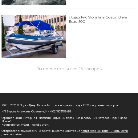
Лодка Риб Stormline Ocean Drive
Extra 500
Вы посмотрели все 13 товаров
2021 - 2026 © Лодки Деда Мазая. Магазин надувных лодок ПВХ и лодочных моторов
ИП Бурдов Алексей Юрьевич, ИНН 024803155481
Официальный интернет-магазин надувных лодок ПВХ и лодочных моторов "Лодки Деда
Мазая"
Не является публичной офертой.
Отправляя любую форму на сайте, вы соглашаетесь с
политикой конфиденциальности
данного сайта