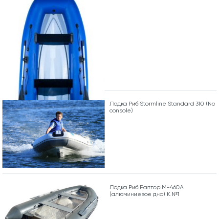
Лодка Риб Stormline Standard 310 (No
console)
Лодка Риб Раптор М-460А
(алюминиевое дно) К.№1