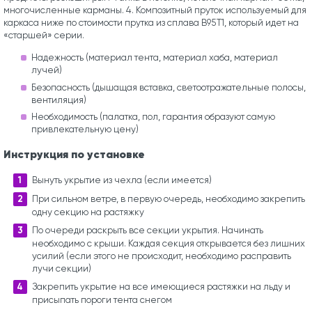
многочисленные карманы. 4. Композитный пруток используемый для
каркаса ниже по стоимости прутка из сплава В95Т1, который идет на
«старшей» серии.
Надежность (материал тента, материал хаба, материал
лучей)
Безопасность (дышащая вставка, светоотражательные полосы,
вентиляция)
Необходимость (палатка, пол, гарантия образуют самую
привлекательную цену)
Инструкция по установке
Вынуть укрытие из чехла (если имеется)
При сильном ветре, в первую очередь, необходимо закрепить
одну секцию на растяжку
По очереди раскрыть все секции укрытия. Начинать
необходимо с крыши. Каждая секция открывается без лишних
усилий (если этого не происходит, необходимо расправить
лучи секции)
Закрепить укрытие на все имеющиеся растяжки на льду и
присыпать пороги тента снегом