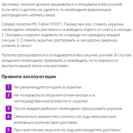
Застежка-молния должна закрываться и открываться без усилий.
Если этого сделать не удаётся, то необходимо равномерно
распределить натяжку вязок.
Сборка палатки Mr. Fisher 170ST 1. Перед тем как сложить укрытие,
необходимо отвязать растяжки и освободить пороги от снега и наледи
2. Находясь снаружи надавить по очереди на середину каждой
секции 3. Сложить укрытие, расправить и, аккуратно свернув,
уложить в чехол
Палатка раскрывается и складывается без лишних усилий. В случае
заедания необходимо проверить и освободить лучи каркаса от
захлестнувшей ткани или растяжек.
Правила эксплуатации
Не рекомендуется курить в укрытии
Не пользоваться открытым огнем внутри и в
непосредственной близости от укрытия
После каждой рыбалки необходимо просушивать укрытие
Обязательно закреплять палатку на льду максимально
возможным количеством растяжек
При креплении укрытия на льду распределять растяжки