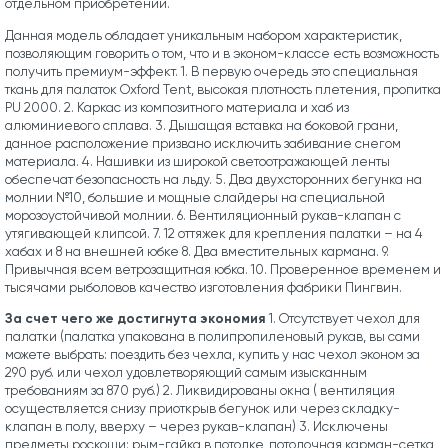
отдельном приобретении.
Данная модель обладает уникальным набором характеристик,
позволяющим говорить о том, что и в эконом-классе есть возможность
получить премиум-эффект. 1. В первую очередь это специальная
ткань для палаток Oxford Tent, высокая плотность плетения, пропитка
PU 2000. 2. Каркас из композитного материала и хаб из
алюминиевого сплава. 3. Дышащая вставка на боковой грани,
данное расположение призвано исключить забивание снегом
материала. 4. Нашивки из широкой светоотражающей ленты
обеспечат безопасность на льду. 5. Два двухсторонних бегунка на
молнии №10, большие и мощные слайдеры на специальной
морозоустойчивой молнии. 6. Вентиляционный рукав-клапан с
утягивающей клипсой. 7. 12 оттяжек для крепления палатки – на 4
хабах и 8 на внешней юбке 8. Два вместительных кармана. 9.
Привычная всем ветрозащитная юбка. 10. Проверенное временем и
тысячами рыболовов качество изготовления фабрики Пингвин.
За счет чего же достигнута экономия
1. Отсутствует чехол для
палатки (палатка упакована в полипропиленовый рукав, вы сами
можете выбрать: поездить без чехла, купить у нас чехол эконом за
290 руб. или чехол удовлетворяющий самым изысканным
требованиям за 870 руб.) 2. Ликвидированы окна ( вентиляция
осуществляется снизу приоткрыв бегунок или через складку-
клапан в полу, вверху – через рукав-клапан) 3. Исключены
предметы роскоши: рым-гайка в потолке, потолочная карман-сетка,