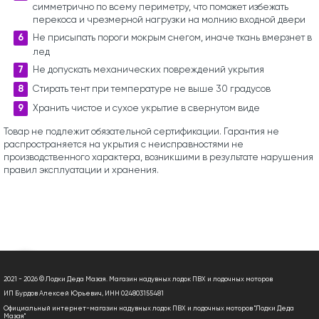
симметрично по всему периметру, что поможет избежать
перекоса и чрезмерной нагрузки на молнию входной двери
Не присыпать пороги мокрым снегом, иначе ткань вмерзнет в
лед
Не допускать механических повреждений укрытия
Стирать тент при температуре не выше 30 градусов
Хранить чистое и сухое укрытие в свернутом виде
Товар не подлежит обязательной сертификации. Гарантия не
распространяется на укрытия с неисправностями не
производственного характера, возникшими в результате нарушения
правил эксплуатации и хранения.
2021 - 2026 © Лодки Деда Мазая. Магазин надувных лодок ПВХ и лодочных моторов
ИП Бурдов Алексей Юрьевич, ИНН 024803155481
Официальный интернет-магазин надувных лодок ПВХ и лодочных моторов "Лодки Деда
Мазая"