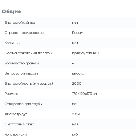
Общие
Влагостойкий пол
нет
Страна производства
Россия
Колышки
нет
Форма основания палатки
прямоугольник
Количество граней
4
Ветроустойчивость
высокая
Влагостойкость (мм вод. ст.)
2000
Размер
170x170x173 см
Отверстие для трубы
да
Диаметр дуг
8 мм
Смотровые окна
нет
Конструкция
куб