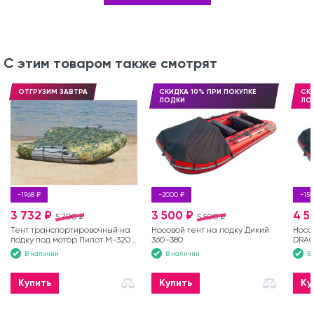
С этим товаром также смотрят
ОТГРУЗИМ ЗАВТРА
СКИДКА 10% ПРИ ПОКУПКЕ
СКИ
ЛОДКИ
ЛО
-1968 ₽
-2000 ₽
-150
3 732 ₽
3 500 ₽
4 5
5 700 ₽
5 500 ₽
Тент транспортировочный на
Носовой тент на лодку Дикий
Носо
лодку под мотор Пилот М-320
360-380
DRAG
зеленый
В наличии
В наличии
В
Купить
Купить
Ку