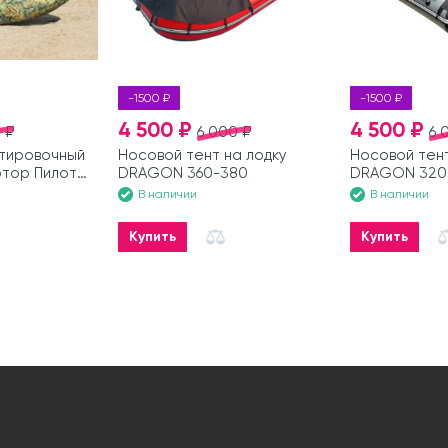
-1500 ₽
-1500 ₽
4 500 ₽
4 500 ₽
 ₽
6 000 ₽
6 
тировочный
Носовой тент на лодку
Носовой тент
отор Пилот
DRAGON 360-380
DRAGON 320
В наличии
В наличии
Купить
Купить