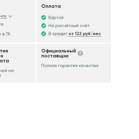
Оплата
нск
Картой
ки
На расчётный счёт
В кредит
от 122 руб/мес
 в ТК
тия
Официальный
го
поставщик
ата
Полная гарантия качества
дней на
т