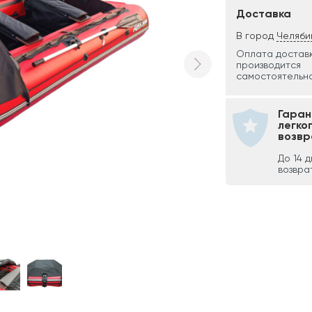
Доставка
В город
Челяби
Оплата достав
производится
самостоятельно
Гаран
легко
возвр
До 14 
возвра