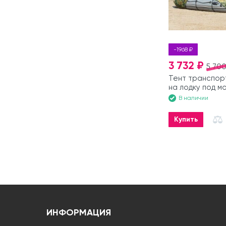
-1968 ₽
3 732 ₽
5 700
Тент транспор
на лодку под м
М-320 зеленый
В наличии
Купить
ИНФОРМАЦИЯ