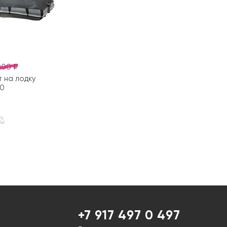
000 ₽
 на лодку
0
+7 917 497 0 497