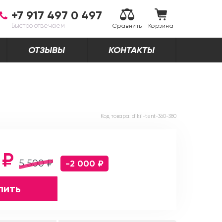
+7 917 497 0 497
Быстро отвечаем
Сравнить
Корзина
ОТЗЫВЫ
КОНТАКТЫ
Код товара:
dikii-tent-360-380
 ₽
5 500 ₽
-2 000 ₽
пить