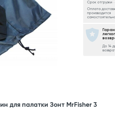
Срок отгрузки
Оплата достав
производится
самостоятельно
Гаран
легко
возвр
До 14 
возвра
н для палатки Зонт MrFisher 3