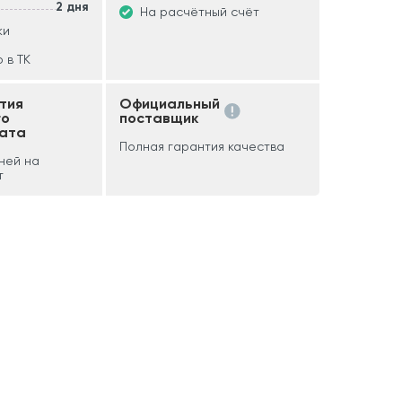
2 дня
На расчётный счёт
ки
 в ТК
тия
Официальный
го
поставщик
ата
Полная гарантия качества
дней на
т