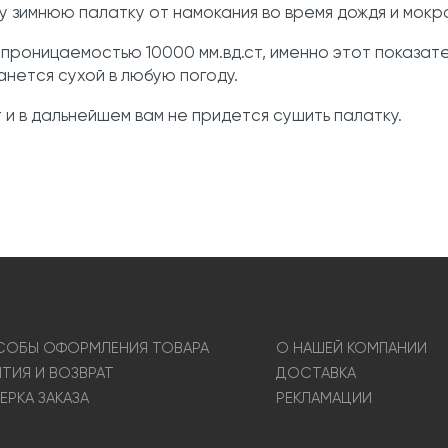
у зимнюю палатку от намокания во время дождя и мокро
епроницаемостью 10000 мм.вд.ст, именно этот показат
нется сухой в любую погоду.
 и в дальнейшем вам не придется сушить палатку.
ОБЫ ОФОРМЛЕНИЯ ТОВАРА
О НАШЕЙ КОМПАНИИ
НТИЯ И ВОЗВРАТ
ДОСТАВКА
ЕРКА ЗАКАЗА
РЕКЛАМАЦИИ