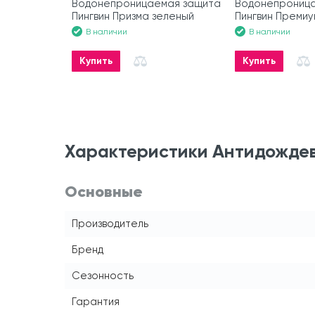
Водонепроницаемая защита
Водонепрониц
Пингвин Призма зеленый
Пингвин Преми
В наличии
В наличии
Купить
Купить
Характеристики Антидождев
Основные
Производитель
Бренд
Сезонность
Гарантия