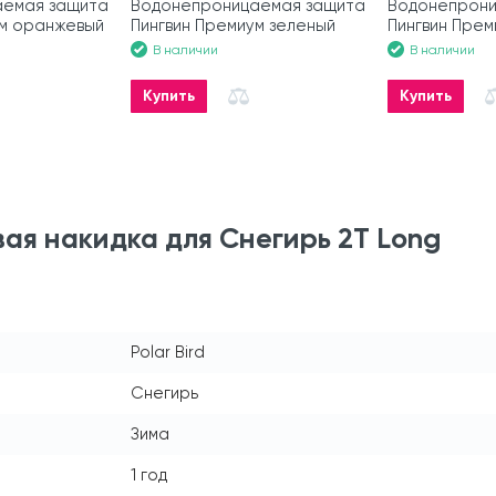
аемая защита
Водонепроницаемая защита
Водонепрони
ум оранжевый
Пингвин Премиум зеленый
Пингвин Прем
В наличии
В наличии
Купить
Купить
ая накидка для Снегирь 2T Long
Polar Bird
Снегирь
Зима
1 год