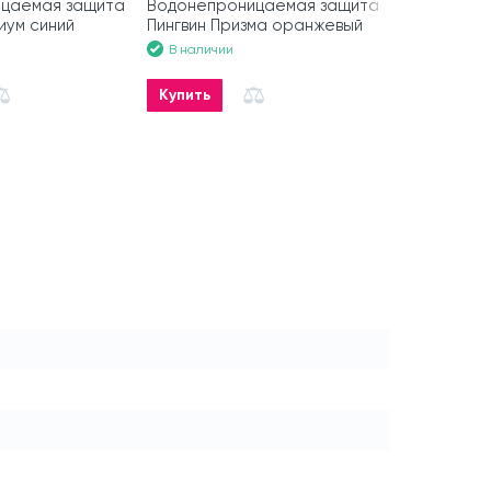
цаемая защита
Водонепроницаемая защита
Водонепро
иум синий
Пингвин Призма оранжевый
Пингвин Пр
В наличии
В наличии
Купить
Купить