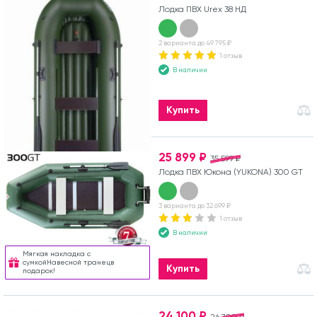
Лодка ПВХ Urex 38 НД
2 варианта до 49 795 ₽
1 отзыв
В наличии
Купить
25 899 ₽
35 599 ₽
Лодка ПВХ Юкона (YUKONA) 300 GT
3 варианта до 32 699 ₽
1 отзыв
В наличии
Мягкая накладка с
сумкойНавесной транецв
Купить
подарок!
24 100 ₽