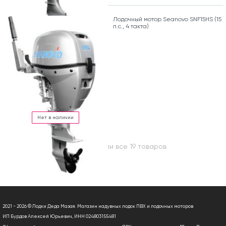
Лодочный мотор Seanovo SNF15HS (15
л.с., 4 такта)
Нет в наличии
Вы посмотрели все 19 товаров
2021 - 2026 © Лодки Деда Мазая. Магазин надувных лодок ПВХ и лодочных моторов
ИП Бурдов Алексей Юрьевич, ИНН 024803155481