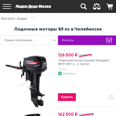
Лодки Деда Мазая
Каталог лодок
Лодочные моторы 9,9 лс в Челябинске
Самые популярные
Фильтры
126 500 ₽
161 500 ₽
Лодочный мотор Ханкай (Hangkai)
9,9HP (9,9 л.с., 2 такта)
1 отзыв
В наличии
Купить
162 500 ₽
227 000 ₽