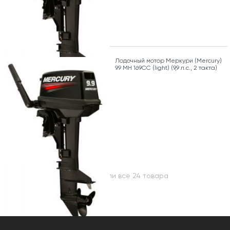
Лодочный мотор Меркури (Mercury)
9.9 MH 169CC (light) (9,9 л.с., 2 такта)
Вы посмотрели все 24 товара