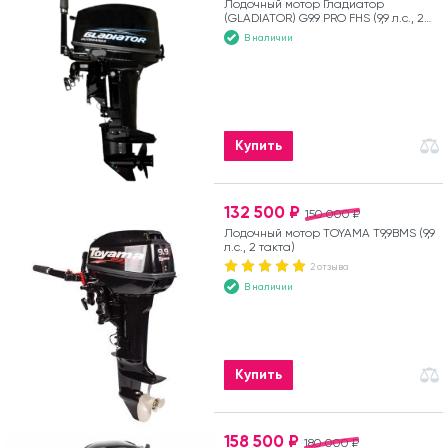
Лодочный мотор Гладиатор
(GLADIATOR) G9.9 PRO FHS (9,9 л.с., 2
такта)
В наличии
Купить
132 500 ₽
150 000 ₽
Лодочный мотор TOYAMA T9,9BMS (9,9
л.с., 2 такта)
2 отзыва
В наличии
Купить
158 500 ₽
180 000 ₽