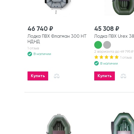
46 740 ₽
45 308 ₽
Лодка ПВХ Флагман 300 HT
Лодка ПВХ Urex 3
НДНД
1 отзыв
2 варианта до 49 795 ₽
В наличии
1 отзыв
В наличии
Купить
Купить