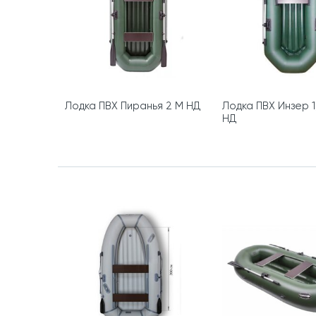
Лодка ПВХ Пиранья 2 М НД
Лодка ПВХ Инзер 1,
НД