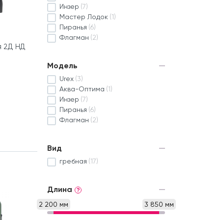
Инзер
(7)
Мастер Лодок
(1)
Пиранья
(6)
Флагман
(2)
я 2Д НД
Модель
Urex
(3)
Аква-Оптима
(1)
Инзер
(7)
Пиранья
(6)
Флагман
(2)
Вид
гребная
(17)
Длина
?
2 200 мм
3 850 мм