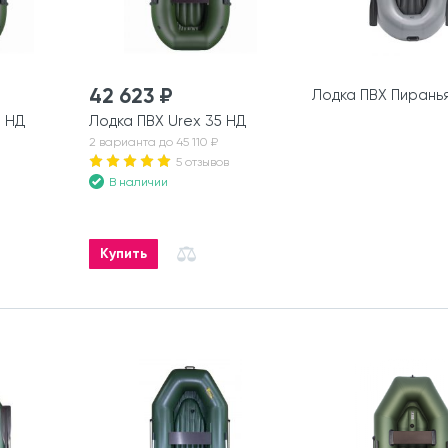
42 623 ₽
Лодка ПВХ Пирань
8 НД
Лодка ПВХ Urex 35 НД
2 варианта до 45 110 ₽
5 отзывов
В наличии
Купить