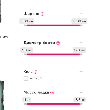
Ширина
?
1 100 мм
1 500 мм
птима
Диаметр борта
?
310 мм
420 мм
Киль
?
есть
(2)
Масса лодки
?
11 кг
18,5 кг