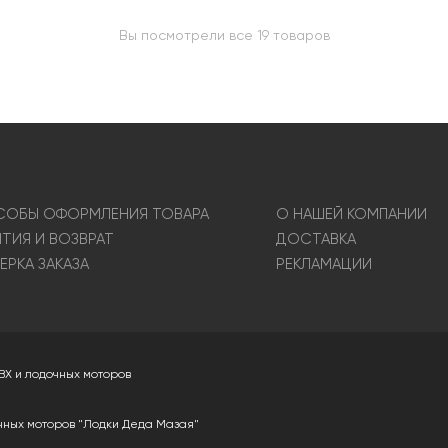
Вы посмотрели все 19 товаров
ОБЫ ОФОРМЛЕНИЯ ТОВАРА
О НАШЕЙ КОМПАНИИ
НТИЯ И ВОЗВРАТ
ДОСТАВКА
ЕРКА ЗАКАЗА
РЕКЛАМАЦИИ
ВХ и лодочных моторов
чных моторов "Лодки Деда Мазая"