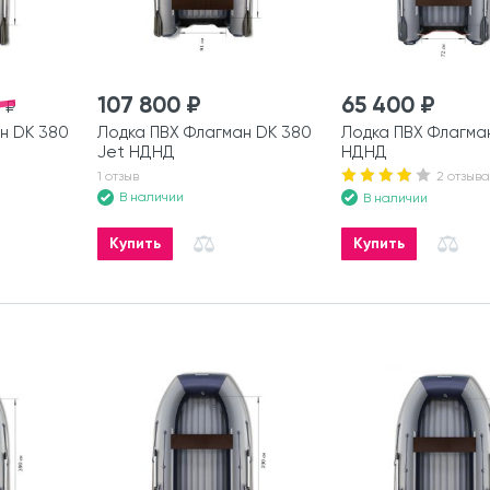
107 800 ₽
65 400 ₽
 ₽
н DK 380
Лодка ПВХ Флагман DK 380
Лодка ПВХ Флагма
Jet НДНД
НДНД
1 отзыв
2 отзыва
В наличии
В наличии
Купить
Купить