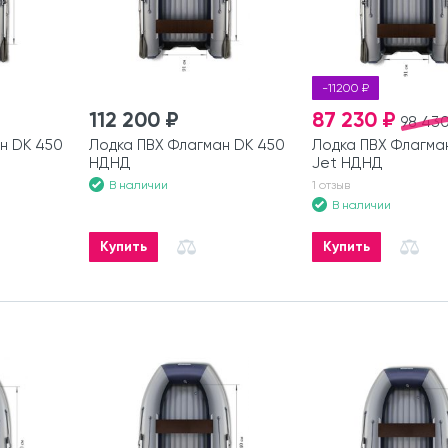
-11200 ₽
112 200 ₽
87 230 ₽
98 430
н DK 450
Лодка ПВХ Флагман DK 450
Лодка ПВХ Флагма
НДНД
Jet НДНД
В наличии
1 отзыв
В наличии
Купить
Купить