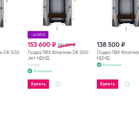
-46399 ₽
153 600 ₽
138 500 ₽
199 999 ₽
н DK 500
Лодка ПВХ Флагман DK 500
Лодка ПВХ Флагма
Jet НДНД
НДНД
В наличии
1 отзыв
В наличии
Купить
Купить