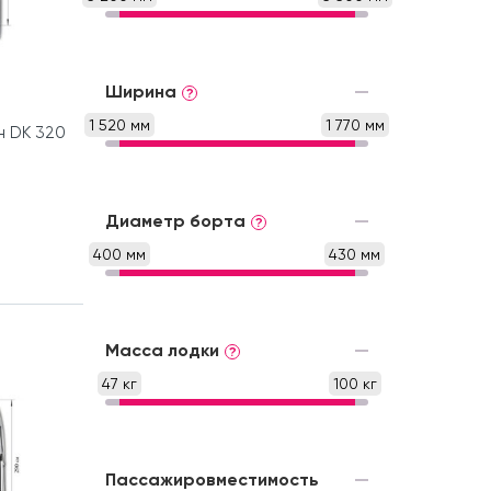
Ширина
?
1 520 мм
1 770 мм
н DK 320
Диаметр борта
?
400 мм
430 мм
Масса лодки
?
47 кг
100 кг
Пассажировместимость