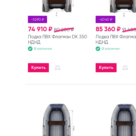
-5290 ₽
-6040 ₽
74 910 ₽
85 360 ₽
80 200 ₽
91 400
Лодка ПВХ Флагман DK 350
Лодка ПВХ Флагма
НДНД
НДНД
В наличии
В наличии
Купить
Купить