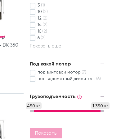
3
(1)
10
(2)
12
(2)
14
(2)
16
(2)
 ₽
6
(2)
н DK 350
Показать еще
Под какой мотор
под винтовой мотор
(7)
под водометный движитель
(6)
Грузоподъемность
?
450 кг
1 350 кг
Показать