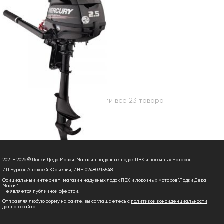
Вы посмотрели все 23 товара
2021 - 2026 © Лодки Деда Мазая. Магазин надувных лодок ПВХ и лодочных моторов
ИП Бурдов Алексей Юрьевич, ИНН 024803155481
Официальный интернет-магазин надувных лодок ПВХ и лодочных моторов "Лодки Деда
Мазая"
Не является публичной офертой.
Отправляя любую форму на сайте, вы соглашаетесь с
политикой конфиденциальности
данного сайта