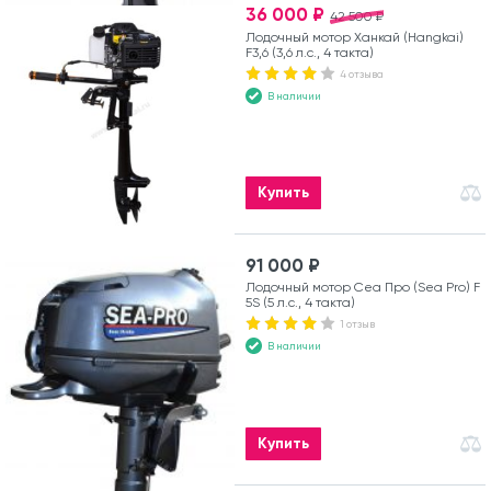
36 000 ₽
42 500 ₽
Лодочный мотор Ханкай (Hangkai)
F3,6 (3,6 л.с., 4 такта)
4 отзыва
В наличии
Купить
91 000 ₽
Лодочный мотор Сеа Про (Sea Pro) F
5S (5 л.с., 4 такта)
1 отзыв
В наличии
Купить