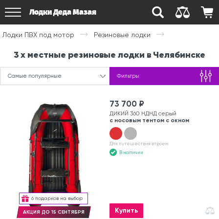
Лодки Деда Мазая
Лодки ПВХ под мотор
Резиновые лодки
3 х местные резиновые лодки в Челябинске
Самые популярные
Фильтры
73 700 ₽
ДИКИЙ 360 НДНД серый
с носовым тентом с окном
Для путешествия втроем
В наличии
6 подарков на выбор
Купить
АКЦИЯ ДО 15 СЕНТЯБРЯ