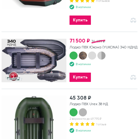
9 отзывов
В наличии
Купить
71 500 ₽
74 499 ₽
Лодка ПВХ Юкона (YUKONA) 340 НДНД
В наличии
Купить
45 308 ₽
Лодка ПВХ Urex 38 НД
2 варианта до 49 795 ₽
1 отзыв
В наличии