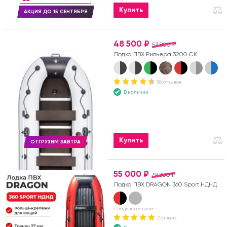
Купить
АКЦИЯ ДО 15 СЕНТЯБРЯ
48 500 ₽
53 800 ₽
Лодка ПВХ Ривьера 3200 СК
86 отзывов
В наличии
Купить
ОТГРУЗИМ ЗАВТРА
55 000 ₽
79 300 ₽
Лодка ПВХ DRAGON 360 Sport НДНД
с надувным дном
2 отзыва