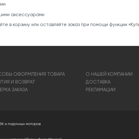
нии
ашими аксессуарами
е в корзину или оставляйте заказ при помощи функции «Купит
ОБЫ ОФОРМЛЕНИЯ ТОВАРА
О НАШЕЙ КОМПАНИИ
НТИЯ И ВОЗВРАТ
ДОСТАВКА
ЕРКА ЗАКАЗА
РЕКЛАМАЦИИ
ВХ и лодочных моторов