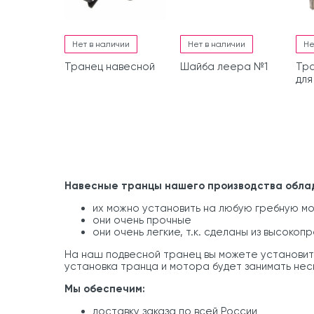
Нет в наличии
Нет в наличии
Не
Транец навесной
Шайба леера №1
Тра
для
Мас
28
Навесные транцы нашего производства обла
их можно установить на любую гребную м
они очень прочные
они очень легкие, т.к. сделаны из высоко
На наш подвесной транец вы можете установит
установка транца и мотора будет занимать неск
Мы обеспечим:
доставку заказа по всей России