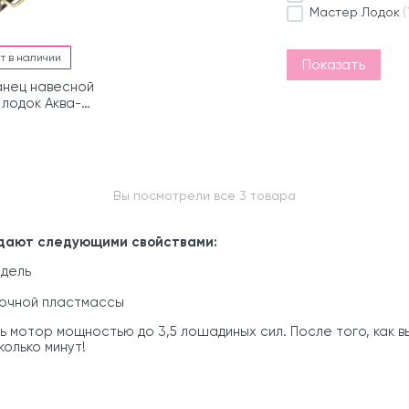
Мастер Лодок
(
т в наличии
Показать
нец навесной
 лодок Аква-
тер 240, 260,
0
Вы посмотрели все 3 товара
дают следующими свойствами:
одель
прочной пластмассы
ь мотор мощностью до 3,5 лошадиных сил. После того, как 
олько минут!