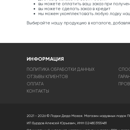
вы можете оплатить ваш заказ при получе
вы можете сделать заказ в кредит
мы можем укомплектовать любую лодку н
Выбирайте нашу продукцию в каталоге, добавляйт
ИНФОРМАЦИЯ
ПОЛИТИКА ОБРАБОТКИ ДАННЫХ
СПОС
ОТЗЫВЫ КЛИЕНТОВ
ГАРА
ОПЛАТА
ПРОВ
КОНТАКТЫ
2021 - 2026 © Лодки Деда Мазая. Магазин надувных лодок П
ИП Бурдов Алексей Юрьевич, ИНН 024803155481