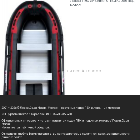
Лодка ПВХ SMarine STRONG 365 под
мотор
Вы посмотрели все 4 товара
2021 - 2026 © Лодки Деда Мазая. Магазин надувных лодок ПВХ и лодочных моторов
ИП Бурдов Алексей Юрьевич, ИНН 024803155481
Официальный интернет-магазин надувных лодок ПВХ и лодочных моторов "Лодки Деда
Мазая"
Не является публичной офертой.
Отправляя любую форму на сайте, вы соглашаетесь с
политикой конфиденциальности
данного сайта