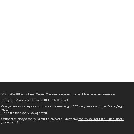
2021 - 2026 © Лодки Деда Мазая. Магазин надувных лодок ПВХ и лодочных моторов
ИП Бурдов Алексей Юрьевич, ИНН 024803155481
Официальный интернет-магазин надувных лодок ПВХ и лодочных моторов "Лодки Деда
Мазая"
Не является публичной офертой.
Отправляя любую форму на сайте, вы соглашаетесь с
политикой конфиденциальности
данного сайта