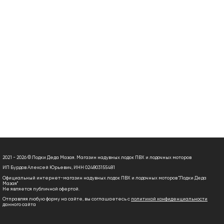
2021 - 2026 © Лодки Деда Мазая. Магазин надувных лодок ПВХ и лодочных моторов
ИП Бурдов Алексей Юрьевич, ИНН 024803155481
Официальный интернет-магазин надувных лодок ПВХ и лодочных моторов "Лодки Деда
Мазая"
Не является публичной офертой.
Отправляя любую форму на сайте, вы соглашаетесь с
политикой конфиденциальности
данного сайта