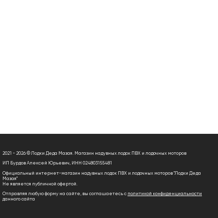
2021 - 2026 © Лодки Деда Мазая. Магазин надувных лодок ПВХ и лодочных моторов
ИП Бурдов Алексей Юрьевич, ИНН 024803155481
Официальный интернет-магазин надувных лодок ПВХ и лодочных моторов "Лодки Деда
Мазая"
Не является публичной офертой.
Отправляя любую форму на сайте, вы соглашаетесь с
политикой конфиденциальности
данного сайта