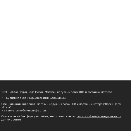
2021 - 2026 © Лодки Деда Мазая. Магазин надувных лодок ПВХ и лодочных моторов
ИП Бурдов Алексей Юрьевич, ИНН 024803155481
Официальный интернет-магазин надувных лодок ПВХ и лодочных моторов "Лодки Деда
Мазая"
Не является публичной офертой.
Отправляя любую форму на сайте, вы соглашаетесь с
политикой конфиденциальности
данного сайта