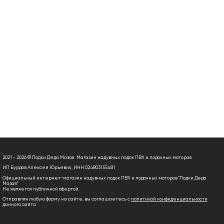
2021 - 2026 © Лодки Деда Мазая. Магазин надувных лодок ПВХ и лодочных моторов
ИП Бурдов Алексей Юрьевич, ИНН 024803155481
Официальный интернет-магазин надувных лодок ПВХ и лодочных моторов "Лодки Деда
Мазая"
Не является публичной офертой.
Отправляя любую форму на сайте, вы соглашаетесь с
политикой конфиденциальности
данного сайта