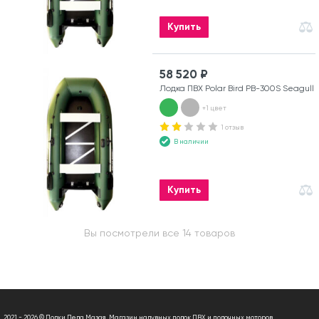
Купить
58 520 ₽
Лодка ПВХ Polar Bird PB-300S Seagull
+1 цвет
1 отзыв
В наличии
Купить
Вы посмотрели все 14 товаров
2021 - 2026 © Лодки Деда Мазая. Магазин надувных лодок ПВХ и лодочных моторов