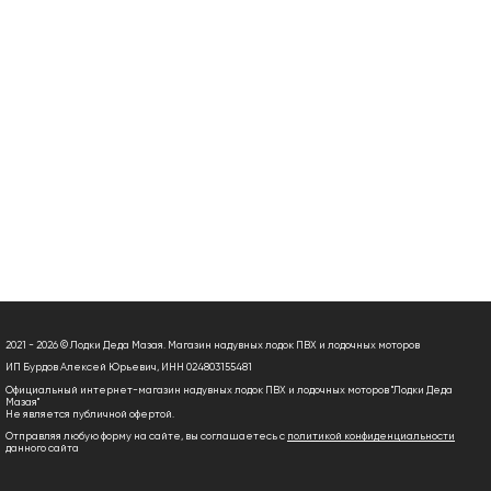
2021 - 2026 © Лодки Деда Мазая. Магазин надувных лодок ПВХ и лодочных моторов
ИП Бурдов Алексей Юрьевич, ИНН 024803155481
Официальный интернет-магазин надувных лодок ПВХ и лодочных моторов "Лодки Деда
Мазая"
Не является публичной офертой.
Отправляя любую форму на сайте, вы соглашаетесь с
политикой конфиденциальности
данного сайта