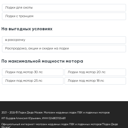
Лодки для охоты
Лодки с транцем
На выгодных условиях
в рассрочку
Распродажа, акции и скидки на лодки
По максимальной мощности мотора
Лодки под мотор 30 лс
Лодки под мотор 20 лс
Лодки под мотор 25 лс
Лодки под мотор 18 лс
2021 - 2026 © Лодки Деда Мазая. Магазин надувных лодок ПВХ и лодочных моторов
ИП Бурдов Алексей Юрьевич, ИНН 024803155481
Официальный интернет-магазин надувных лодок ПВХ и лодочных моторов "Лодки Деда
Мазая"