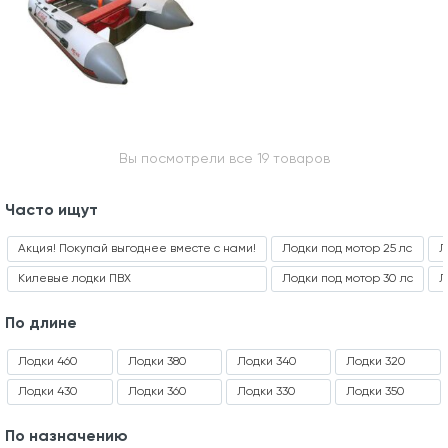
Вы посмотрели все 19 товаров
Часто ищут
Акция! Покупай выгоднее вместе с нами!
Лодки под мотор 25 лс
Л
Килевые лодки ПВХ
Лодки под мотор 30 лс
Л
По длине
Лодки 460
Лодки 380
Лодки 340
Лодки 320
Лодки 430
Лодки 360
Лодки 330
Лодки 350
По назначению