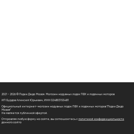
2021 - 2026 © Лодки Деда Мазая. Магазин надувных лодок ПВХ и лодочных моторов
ИП Бурдов Алексей Юрьевич, ИНН 024803155481
Официальный интернет-магазин надувных лодок ПВХ и лодочных моторов "Лодки Деда
Мазая"
Не является публичной офертой.
Отправляя любую форму на сайте, вы соглашаетесь с
политикой конфиденциальности
данного сайта