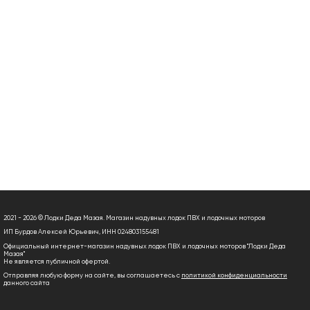
2021 - 2026 © Лодки Деда Мазая. Магазин надувных лодок ПВХ и лодочных моторов
ИП Бурдов Алексей Юрьевич, ИНН 024803155481
Официальный интернет-магазин надувных лодок ПВХ и лодочных моторов "Лодки Деда
Мазая"
Не является публичной офертой.
Отправляя любую форму на сайте, вы соглашаетесь с
политикой конфиденциальности
данного сайта